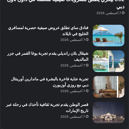
ع
ب
ن
س
دبي
ل
د
ش
ت
7 أغسطس, 2026
ي
ب
ا
ك
ه
ي
ط
ش
ا
فنادق ساي تطلق عروض صيفية حصرية لمسافري
ا
ا
ا
الخليج في تايلاند
ت
ف
ل
7 أغسطس, 2026
م
آ
ع
ن
ا
شيڤال بلان رانديلي يقدم تجربة يوغا القمر في جزر
ل
المالديف
م
7 أغسطس, 2026
و
س
تجربة عناية فاخرة بالبشرة في ماندارين أورينتال
ط
دبي مع روزي أوزبورن
ا
7 أغسطس, 2026
ل
م
قصر الوطن يقدم تجربة ثقافية تأخذك في رحلة عبر
د
تاريخ الإمارات
ي
7 أغسطس, 2026
ن
ة