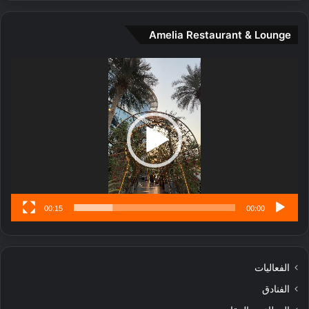
و
ت
Amelia Restaurant & Lounge
ج
ا
ر
مشغل
ب
الفيديو
ل
ا
تُ
ن
س
ى
00:15
00:00
الفعاليات
الفنادق