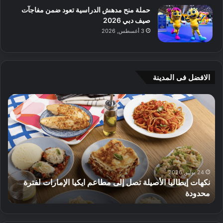
حملة منح مدهش الدراسية تعود ضمن مفاجآت
صيف دبي 2026
3 أغسطس, 2026
الافضل فى المدينة
ج
ي
أ
م
ج
ي
ه
و
8 يوليو, 2026
لأصيلة تصل إلى مطاعم ايكيا الإمارات لفترة
م
الأثاث
ت
ق
د