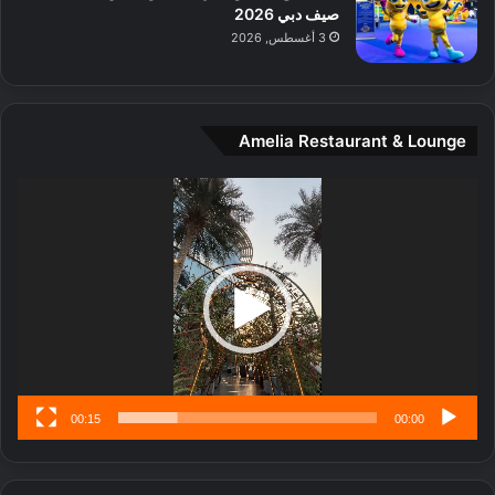
د
صيف دبي 2026
ي
3 أغسطس, 2026
ن
ة
و
ت
Amelia Restaurant & Lounge
ج
ا
ر
مشغل
ب
الفيديو
ل
ا
تُ
ن
س
ى
00:15
00:00