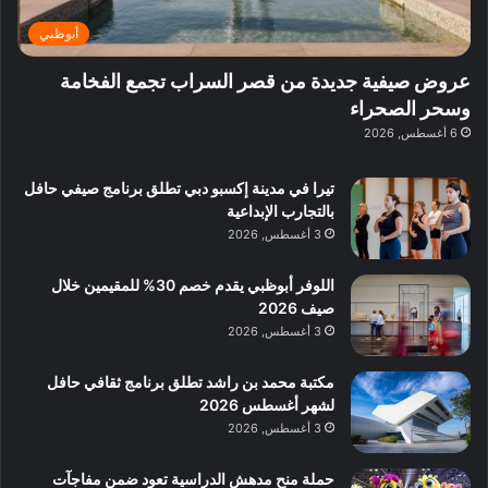
ة
ب
ر
ب
ي
أبوظبي
ي
ا
:
ة
ل
ا
عروض صيفية جديدة من قصر السراب تجمع الفخامة
ب
ن
س
وسحر الصحراء
د
ش
ت
6 أغسطس, 2026
ب
ا
ك
ي
ط
ش
تيرا في مدينة إكسبو دبي تطلق برنامج صيفي حافل
ا
ا
بالتجارب الإبداعية
ت
ف
3 أغسطس, 2026
م
ع
ا
اللوفر أبوظبي يقدم خصم 30% للمقيمين خلال
ل
صيف 2026
م
3 أغسطس, 2026
و
س
مكتبة محمد بن راشد تطلق برنامج ثقافي حافل
ط
لشهر أغسطس 2026
ا
3 أغسطس, 2026
ل
م
حملة منح مدهش الدراسية تعود ضمن مفاجآت