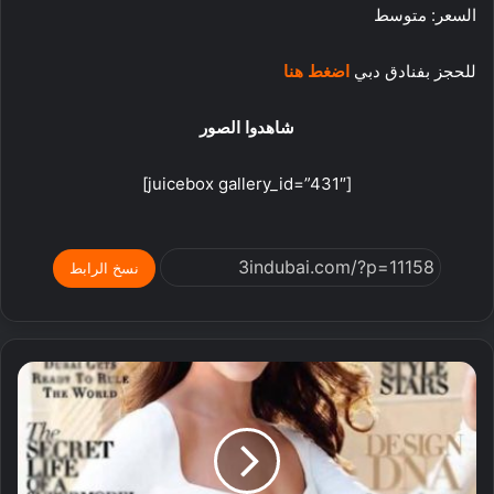
السعر: متوسط
للحجز بفنادق دبي
اضغط هنا
شاهدوا الصور
[juicebox gallery_id=”431″]
نسخ الرابط