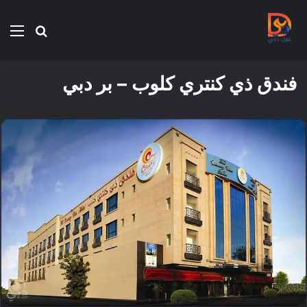
بحث
الق
عن
فندق ذي كنتري كلوب – بر دبي