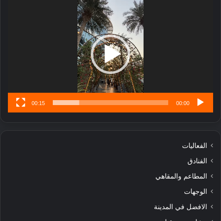
مشغل
ا
الفيديو
ر
ب
ل
ا
تُ
ن
س
ى
00:15
00:00
الفعاليات
الفنادق
المطاعم والمقاهي
الوجهات
الافضل في المدينة