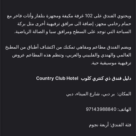
ويحتوي الفندق على 102 غرفة مكيفة ومجهزة بتلفاز وأثات فاخر مع
حمام رخامي مجهز، إضافة الى مرافق ترفيهية أخرى مثل بركة
السباحة التي توجد على السطح ومرافق سبا و الصالة الرياضية.
ويضم الفندق مطاعم ومقاهي تمكنك من اكتشاف أطباق من المطبخ
العالمي والهندي والفلبيني والعربي، وتنظم هذه المطاعم عروض
ترفيهية موسيقية حية.
دليل فندق ذي كنتري كلوب
Country Club Hotel
المكان:
بر دبي‎،
شارع الميناء
،
دبي
الهاتف: 97143988840
فئة الفندق: أربعة نجوم