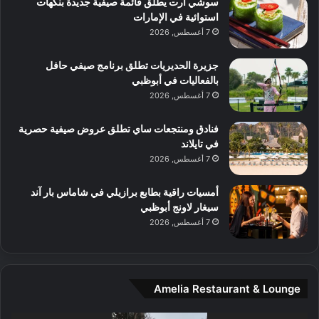
ه
ي
سوشي آرت يطلق قائمة صيفية جديدة بنكهات
ط
ش
ا
استوائية في الإمارات
ا
ا
ا
7 أغسطس, 2026
ت
ف
ل
م
آ
جزيرة الحديريات تطلق برنامج صيفي حافل
ع
ن
بالفعاليات في أبوظبي
ا
7 أغسطس, 2026
ل
م
و
فنادق ومنتجعات ساي تطلق عروض صيفية حصرية
س
في تايلاند
ط
7 أغسطس, 2026
ا
ل
أمسيات راقية بطابع برازيلي في شاماس بار آند
م
سيغار لاونج أبوظبي
د
7 أغسطس, 2026
ي
ن
ة
و
Amelia Restaurant & Lounge
ت
ج