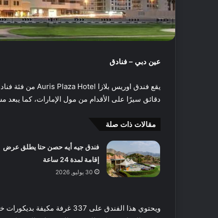
عين دبي – فنادق
يقع فندق اوريس بلازا Auris Plaza Hotel من فئة فنادق الأربعة نجوم بمنطقة البرشاء في دبي،
دقائق سيرًا على الأقدام من مول الإمارات، كما يبعد مسافة 8 كم عن جزر النخلة و 15 كم عن مول دب
مقالات ذات صلة
فندق جيه أيه حصن حتا يطلق عرض
إقامة لمدة 24 ساعة
أ
ف
30 يوليو, 2026
ض
ل
5
ويحتوي هذا الفندق على 337 غرف
م