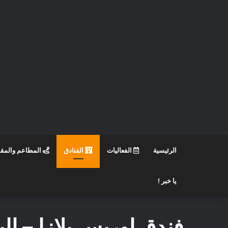
الرئيسية
الفعاليات
الفنادق
المطاعم والمق
يا خبر !
فندق اوريس بلازا – الب