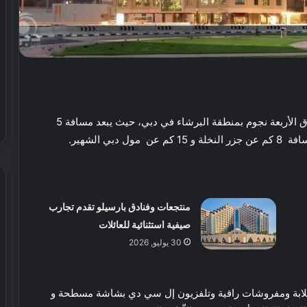
حيث
يبعد مسافة 5
ي الشهير.
منتجعات وفنادق بارسيلو تقدم تجارب
صيفية استثنائية للعائلات
ش
ي
30 يوليو, 2026
ر
ي
ا
ة مكيفة بديكورات خلابة ومفروشات راقية وتلفزيون إل سي دي بشاشة مسطحة و
ل