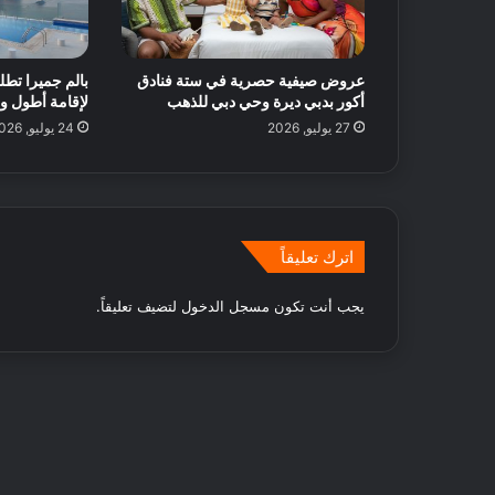
ت
ل
ض
عروض صيفية حصرية في ستة فنادق
بالم جميرا ت
م
أكور بدبي ديرة وحي دبي للذهب
لإقامة أطول وت
ا
27 يوليو, 2026
24 يوليو, 2026
ن
و
ق
ت
م
م
اترك تعليقاً
ت
ع
يجب أنت تكون
مسجل الدخول
لتضيف تعليقاً.
!