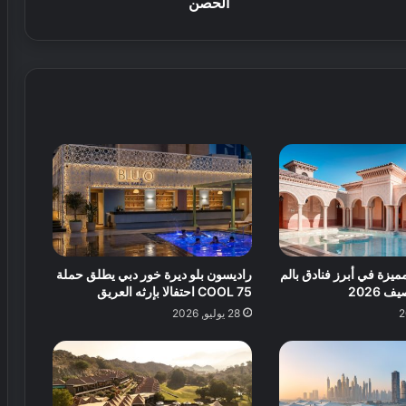
الحصن
ف
ي
ي
ح
أ
ض
و
ا
ل
ن
ح
ة
د
ن
ي
م
ق
و
ة
ت
ر
ف
ي
يزة في أبرز فنادق بالم
راديسون بلو ديرة خور دبي يطلق حملة
ه
 2026
75 COOL احتفالا بإرثه العريق
ي
28 يوليو, 2026
ة
ل
ك
ر
ة