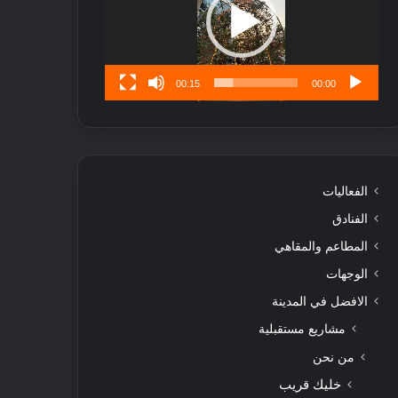
تُ
ن
س
ى
00:15
00:00
الفعاليات
الفنادق
المطاعم والمقاهي
الوجهات
الافضل في المدينة
مشاريع مستقبلية
من نحن
خليك قريب