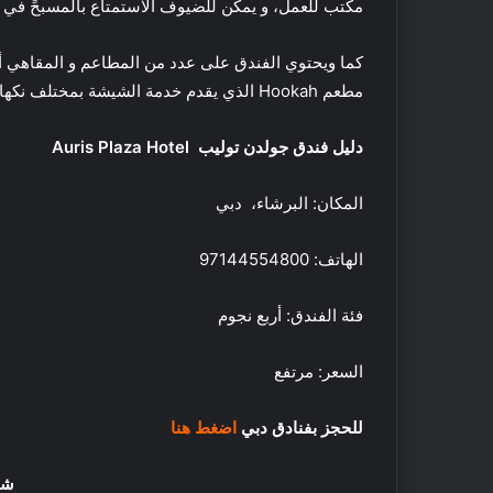
مكتب للعمل، و يمكن للضيوف الاستمتاع بالمسبحً في الهو
ت
18 مايو, 2016
ا
أفضل 5 متاجر
ج
دبي
ر
مطعم Hookah الذي يقدم خدمة الشيشة بمختلف نكهاتها .
ع
ط
دليل فندق جولدن توليب
Auris Plaza Hotel
و
ر
م
المكان: البرشاء،
دبي
ح
ل
الهاتف: 97144554800
ي
ف
ة
ي
ا
ت
فئة الفندق: أربع نجوم
ل
ن
ص
س
السعر: مرتفع
ن
ف
ع
ي
29 فبراير, 2020
ف
للحجز بفنادق دبي
اضغط هنا
ر
فيتنس فيرست الشر
ي
س
للتوسع في الإمارات
د
ت
شا
ب