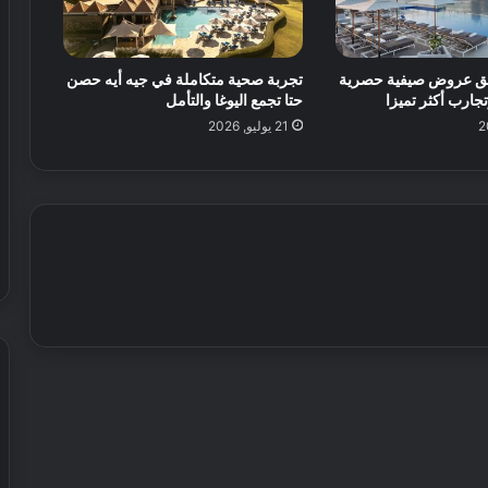
ا
ل
ق
طلق عروض صيفية حصرية
تجربة صحية متكاملة في جيه أيه حصن
د
جارب أكثر تميزا
حتا تجمع اليوغا والتأمل
م
ف
21 يوليو, 2026
ي
ا
ل
ع
ا
ل
م