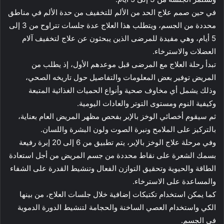
في حين صمم علاج الحد من الألم للتخفيف من حدة الألم في مناطق
محددة من الجسم، ويتطلب هذا العلاج عدة جلسات تتراوح من 3 إلى
5 أيام، وهي مفيدة للمرضى الذين يبحثون عن علاج لتخفيف آلام
العضلات والاسترخاء.
تبدأ رحلة العلاج مع المرضى قبل موعدهم الأول، إذ يطلب من
المريض توفير بعض المعلومات والتفاصيل حول تاريخه الصحي،
وذلك يشمل أي مخاوف صحية وأنواع الحميات الغذائية المتبعة
وكيفية النوم ومستوى التوتر والعادات اليومية.
ثم سيقوم أخصائي الوخز بالإبر بفحص مظهر المريض العام بعناية،
بالتركيز على الملامح ونبرة الصوت ولون البشرة واللسان.
وفي مرحلة علاج الوخز بالإبر، يتم تطبيق من 6 إلى 20 إبرة رفيعة
بسمك الشعرة على نقاط محددة من جسم المريض من أجل استعادة
الطاقة والحيوية وتحقيق التوازن الفعال وتنشيط القدرة على الشفاء
والمساعدة على الاسترخاء.
كما يمكن استخدام تكتيكات إضافية خلال جلسات العلاج، من بينها
الكي واستخدام العصي الساخنة والحجامة لتنشيط الدورة الدموية
في الجسم.