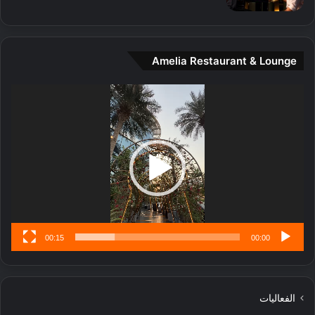
ي
ن
ة
و
Amelia Restaurant & Lounge
ت
ج
مشغل
ا
الفيديو
ر
ب
ل
ا
تُ
ن
س
ى
00:15
00:00
الفعاليات