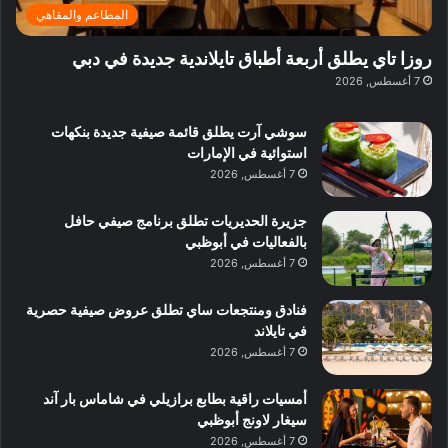
ف
ر
ب
ي
المطاعم والمقاهي
و
ي
ا
:
ا
ة
ل
ا
روزا تاي يطلق أربعة أطباق تايلاندية جديدة في دبي
ع
ب
ن
س
7 أغسطس, 2026
ل
د
ش
ت
ي
ب
ا
ك
ه
ي
سوشي آرت يطلق قائمة صيفية جديدة بنكهات
ط
ش
ا
استوائية في الإمارات
ا
ا
ا
7 أغسطس, 2026
ت
ف
ل
م
آ
جزيرة الحديريات تطلق برنامج صيفي حافل
ع
ن
بالفعاليات في أبوظبي
ا
7 أغسطس, 2026
ل
م
و
فنادق ومنتجعات ساي تطلق عروض صيفية حصرية
س
في تايلاند
ط
7 أغسطس, 2026
ا
ل
أمسيات راقية بطابع برازيلي في شاماس بار آند
م
سيغار لاونج أبوظبي
د
7 أغسطس, 2026