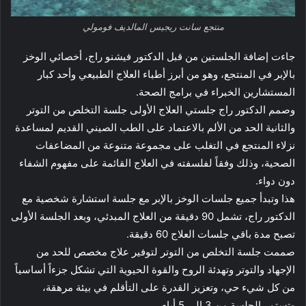
منتجع سانت ريجيس المالديف فومولي
جاءت إضافة الجلستين من قبل الدكتور فيشنو راج، أخصائي الوخز
بالإبر في المنتجع، وهو من أبرز أطباء العلاج الطبيعي وأحد كبار
المستشارين الخبراء في برامج الصحة.
وصمم الدكتور راج جلستي العلاج الأولى جلسة التخلص من التوتر
والثانية الحد من الألم بالاعتماد على الطب الصيني القديم لمساعدة
نزلاء المنتجع في التغلب على مجموعة متنوعة من المضاعفات
الصحية، وذلك وفقاً لفلسفته في العلاج القائمة على مفهوم الشفاء
دون دواء.
هذا وتبدأ جميع جلسات الوخز بالإبر مع جلسة استشارة شخصية مع
الدكتور راج، تشمل 90 دقيقة من العلاج المبدئي، وبعد الجلسة الأولى
تصبح مدة باقي جلسات العلاج 60 دقيقة.
صممت جلسة التخلص من التوتر لتوفير علاج مخصص للحد من
الإجهاد والتوتر وتهدئة الروح والقوة الحيوية التي تشكل جزءاً أساسياً
من كل شيء حي، وتعزيز القدرة على التأقلم في بيئة مرهقة،
وتستمر الجلسة من 3 إلى 5 أيام.