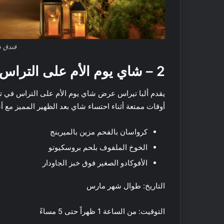
س
ا
ع
ي
ف
ة
ي
ا
ا
ل
فندق د
ل
أ
إ
س
2 – شاي يوم الأم على التراس في تيريزا
م
ب
ا
و
يقدم ألبا تيراس عرض شاي يوم الأم على التراس في تي
ر
ع
أوقات ممتعة أثناء احتساء شاي بعد الظهير المميز مع أ
ا
ف
ت
ي
م
كرواسان بالفحم مزين بالميرينج
ك
الخوخ الملفوف بلحم بروسكيوتو
ة
:
الأفوكادو الصغير فوق خبز الجاودار
ا
ق
التاريخ: طوال شهر مارس
ت
ر
التوقيت: من الساعة 1 ظهراً حتى 5 مساءً
ا
ح