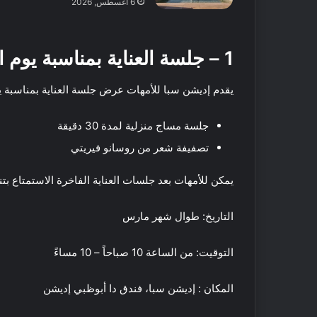
6 أغسطس, 2026
م
ت
18 مايو, 2016
ا
أفضل 5 متاجر
1 – جلسة العناية بمناسبة يوم الأم
ج
دبي
ر
ع
يقدم إديشن سبا للأمهات عرض جلسة العناية بمناسبة يو
ط
و
جلسة مساج منزلية لمدة 30 دقيقة
ر
م
تصفيفة شعر من روسانو فيريتي
ح
ل
يمكن للأمهات بعد جلسات العناية الفاخرة الاستمتاع بت
ي
ف
ة
ي
التاريخ: طوال شهر مارس
ا
ت
ل
ن
ص
س
التوقيت: من الساعة 10 صباحاً – 10 مساءً
ن
ف
ع
ي
المكان : إديشن سبا، فندق دا أبوظبي إديشن
29 فبراير, 2020
ف
ر
فيتنس فيرست الشر
ي
س