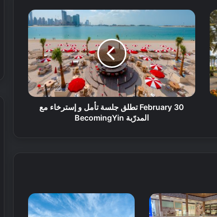
February 30 تطلق جلسة تأمل و إسترخاء مع
المدرّبة BecomingYin