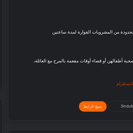
ة
ا
ل
ق
د
م
ف
ي
ا
حبة أطفالهن أو قضاء أوقات مفعمة بالمرح مع العائلة،
ل
ع
ا
ل
انستقرام
م
نسخ الرابط