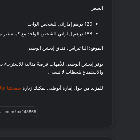
ا
السعر:
ت
ل
120 درهم إماراتي للشخص الواحد
ض
م
188 درهم إماراتي للشخص الواحد مع كمية غير محدودة من المشروبات الفوارة لمدة ساعتين
ا
ن
الموقع: ألبا تيراس، فندق إديشن أبوظبي
و
ق
يوفر إديشن أبوظبي للأمهات فرصةً مثالية للاسترخاء بص
ت
والاستمتاع بلحظات لا تنسى.
م
م
ت
للمزيد من حول إمارة أبوظبي يمكنك زيارة
صفحتنا عال
ع
!