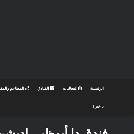
الرئيسية
الفعاليات
الفنادق
المطاعم والمق
يا خبر !
فندق دا أبوظبي إديشن 