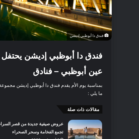
فندق دا أبوظبي إديشن
فندق دا أبوظبي إديشن يحتفل بي
عين أبوظبي – فنادق
ما يلي :
مقالات ذات صلة
أ
ف
عروض صيفية جديدة من قصر السرا
ض
ل
تجمع الفخامة وسحر الصحراء
5