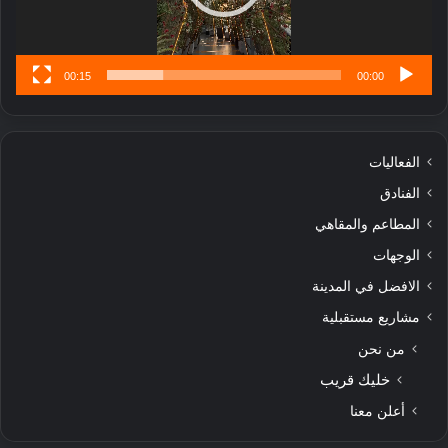
س
ى
00:15
00:00
الفعاليات
الفنادق
المطاعم والمقاهي
الوجهات
الافضل في المدينة
مشاريع مستقبلية
من نحن
خليك قريب
أعلن معنا