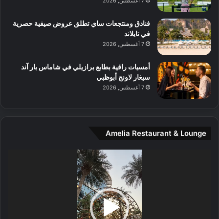
7 أغسطس, 2026
ل
م
و
فنادق ومنتجعات ساي تطلق عروض صيفية حصرية
س
في تايلاند
ط
7 أغسطس, 2026
ا
ل
أمسيات راقية بطابع برازيلي في شاماس بار آند
م
سيغار لاونج أبوظبي
د
7 أغسطس, 2026
ي
ن
ة
و
Amelia Restaurant & Lounge
ت
ج
مشغل
ا
الفيديو
ر
ب
ل
ا
تُ
ن