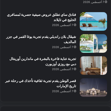
7 أغسطس, 2026
ي
ب
ا
ك
ه
ي
ط
ش
ا
فنادق ساي تطلق عروض صيفية حصرية لمسافري
ا
ا
ا
الخليج في تايلاند
ت
ف
ل
7 أغسطس, 2026
م
آ
ع
ن
ا
شيڤال بلان رانديلي يقدم تجربة يوغا القمر في جزر
ل
المالديف
م
7 أغسطس, 2026
و
س
تجربة عناية فاخرة بالبشرة في ماندارين أورينتال
ط
دبي مع روزي أوزبورن
ا
7 أغسطس, 2026
ل
م
قصر الوطن يقدم تجربة ثقافية تأخذك في رحلة عبر
د
تاريخ الإمارات
ي
7 أغسطس, 2026
ن
ة
و
ت