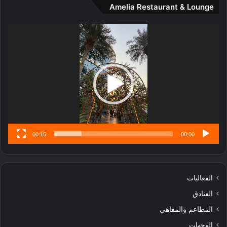
Amelia Restaurant & Lounge
ج
ا
ر
مشغل
ب
الفيديو
ل
ا
تُ
ن
س
ى
00:15
00:00
الفعاليات
الفنادق
المطاعم والمقاهي
الوجهات