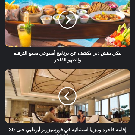
نيكي بيتش دبي يكشف عن برنامج أسبوعي يجمع الترفيه
والطهو الفاخر
إقامة فاخرة ومزايا استثنائية في فورسيزونز أبوظبي حتى 30