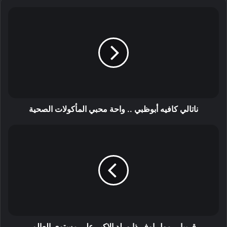
ناتالي كافيه أبوظبي .. واحة محبي المأكولات الصحية
قريبا .. مول اوف ذا ورلد الاكبر على مستوى العالم