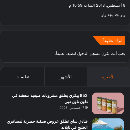
ق
8 أغسطس, 2013 الساعة 10:59 م
و
واو بجد بجد واو.
ل
اترك تعليقاً
يجب أنت تكون
مسجل الدخول
لتضيف تعليقاً.
الأخيرة
الأشهر
تعليقات
852 بيكري يطلق مشروبات صيفية منعشة في
داون تاون دبي
7 أغسطس, 2026
فنادق ساي تطلق عروض صيفية حصرية لمسافري
الخليج في تايلاند