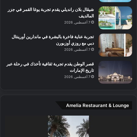
ع
ن
ا
شيڤال بلان رانديلي يقدم تجربة يوغا القمر في جزر
ل
المالديف
م
7 أغسطس, 2026
و
س
تجربة عناية فاخرة بالبشرة في ماندارين أورينتال
ط
دبي مع روزي أوزبورن
ا
7 أغسطس, 2026
ل
م
قصر الوطن يقدم تجربة ثقافية تأخذك في رحلة عبر
د
تاريخ الإمارات
ي
7 أغسطس, 2026
ن
ة
و
ت
Amelia Restaurant & Lounge
ج
ا
ر
مشغل
ب
الفيديو
ل