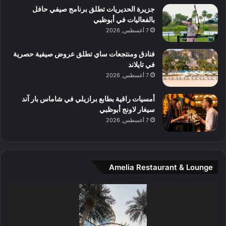
جزيرة الحديريات تطلق برنامج صيفي حافل
ع
بالفعاليات في أبوظبي
ا
7 أغسطس, 2026
ل
م
و
فنادق ومنتجعات ساي تطلق عروض صيفية حصرية
س
في تايلاند
ط
7 أغسطس, 2026
ا
ل
أمسيات راقية بطابع برازيلي في شاماس بار آند
م
سيغار لاونج أبوظبي
د
7 أغسطس, 2026
ي
ن
ة
و
Amelia Restaurant & Lounge
ت
ج
مشغل
ا
الفيديو
ر
ب
ل