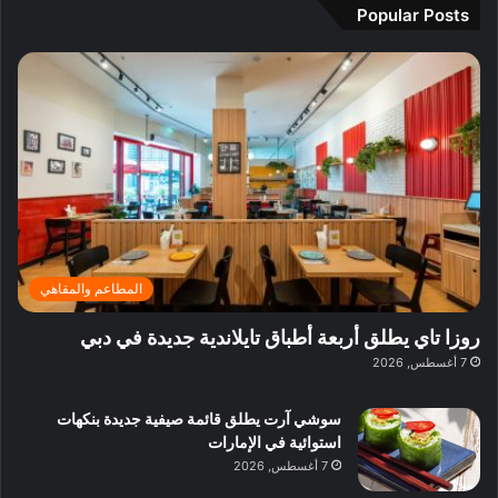
م
ي
Popular Posts
ة
ف
ث
ف
ج
ا
ا
2
م
ل
ل
0
ي
ب
ي
2
ر
ل
ف
6
ا
ا
ي
ا
ز
ق
ل
ا
ل
د
د
ب
ا
ب
د
ئ
ي
ب
ر
ي
المطاعم والمقاهي
ي
:
ة
ا
روزا تاي يطلق أربعة أطباق تايلاندية جديدة في دبي
ب
س
7 أغسطس, 2026
د
ت
ب
ك
ي
سوشي آرت يطلق قائمة صيفية جديدة بنكهات
ش
استوائية في الإمارات
ا
7 أغسطس, 2026
ف
م