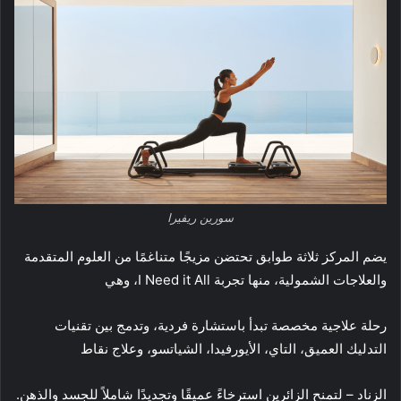
سورين ريفيرا
يضم المركز ثلاثة طوابق تحتضن مزيجًا متناغمًا من العلوم المتقدمة
والعلاجات الشمولية، منها تجربة I Need it All، وهي
رحلة علاجية مخصصة تبدأ باستشارة فردية، وتدمج بين تقنيات
التدليك العميق، التاي، الأيورفيدا، الشياتسو، وعلاج نقاط
الزناد – لتمنح الزائرين استرخاءً عميقًا وتجديدًا شاملاً للجسد والذهن.