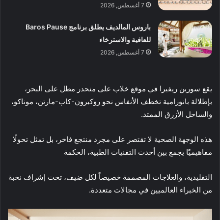
7 أغسطس, 2026
باروس المالديف يطلق برنامج Baros Pause
للعافية والاسترخاء
7 أغسطس, 2026
يقع سورين ريفيرا في موقع خلاب على منحدر مطل على البحر،
بإطلالة بانورامية تخطف الأنفاس نحو روكبرون-كاب-مارتن، موناكو،
والساحل الأزرق الممتد.
هذه الوجهة الصحية لا تقتصر على مجرد منتجع فاخر، بل تمثل تحولًا
مفاهيميًا يجمع بين أحدث التقنيات الطبية، الحكمة
التقليدية، والعلاجات المصممة خصيصاً لكل ضيف، تحت إشراف نخبة
من الخبراء العالميين في مجالات متعددة.