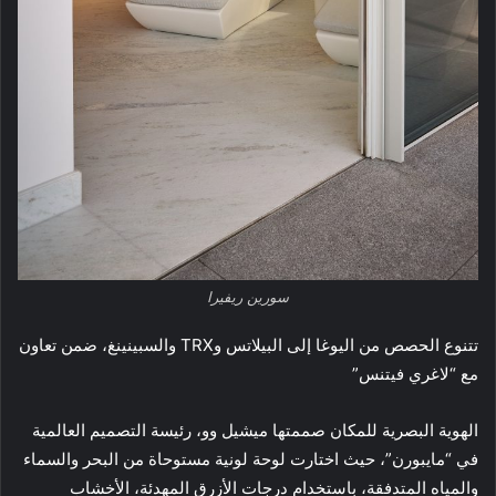
سورين ريفيرا
تتنوع الحصص من اليوغا إلى البيلاتس وTRX والسبينينغ، ضمن تعاون
مع “لاغري فيتنس”
الهوية البصرية للمكان صممتها ميشيل وو، رئيسة التصميم العالمية
في “مايبورن”، حيث اختارت لوحة لونية مستوحاة من البحر والسماء
والمياه المتدفقة، باستخدام درجات الأزرق المهدئة، الأخشاب