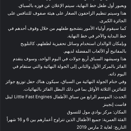
وبعبور أول طفل خط النهاية، سيتم الإعلان عن فوزه بالسباق.
هذا وسيتم تنظيم الزاحفون الصغار على هيئة صفوف للتنافس على
الجائزة الكبرى.
كما سيقوم أولياء الأمور بتشجيع طفلهم من خلال وقوف أحدهم في
خط البداية والآخر في خط النهاية.
وبإمكان الوالدان استخدام وسائل تحفيزية لطفلهم، كالتلويح
بالمفاتيح أو الألعاب المفضلة لديهم.
هذا وسيشهد السباق أربع جولات في اليوم الواحد، وسوف يتقدم
الفائز بالمركز الأول والثاني إلى الجولة النهائية والتي ستقام في
اليوم ذاته.
وفي ختام الجولة النهائية من السباق، سيكون هناك حفل توزيع جوائز
للفائزين الثلاثة الأوائل بما في ذلك البطل الفائز بالنهائيات.
الحدث: الموسم الرابع من سباق الأطفال Little Fast Engines ليتل
فاست إنجينز
المكان: مركز بوادي مول للتسوق
الفئة العمرية: جميع الأطفال الذين تتراوح أعمارهم بين 6 و 16 شهراً
التاريخ: لغاية 2 مارس 2019