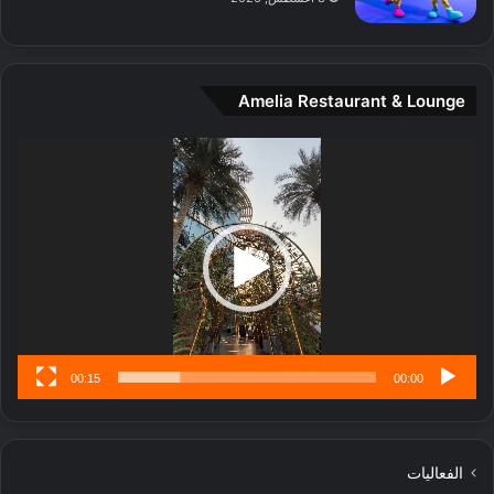
ن
ة
و
ت
Amelia Restaurant & Lounge
ج
ا
ر
مشغل
ب
الفيديو
ل
ا
تُ
ن
س
ى
00:15
00:00
الفعاليات