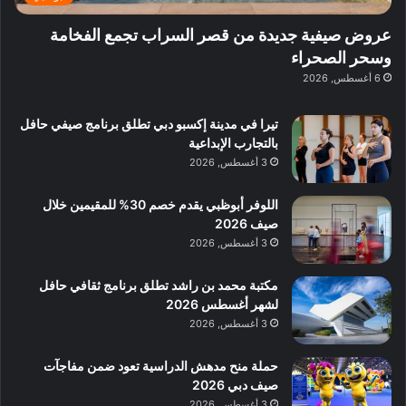
و
ي
ا
:
ا
ة
ل
ا
عروض صيفية جديدة من قصر السراب تجمع الفخامة
ع
ب
ن
س
وسحر الصحراء
ل
د
ش
ت
6 أغسطس, 2026
ي
ب
ا
ك
ه
ي
ط
ش
ا
تيرا في مدينة إكسبو دبي تطلق برنامج صيفي حافل
ا
ا
ا
بالتجارب الإبداعية
ت
ف
ل
3 أغسطس, 2026
م
آ
ع
ن
ا
اللوفر أبوظبي يقدم خصم 30% للمقيمين خلال
ل
صيف 2026
م
3 أغسطس, 2026
و
س
مكتبة محمد بن راشد تطلق برنامج ثقافي حافل
ط
لشهر أغسطس 2026
ا
3 أغسطس, 2026
ل
م
حملة منح مدهش الدراسية تعود ضمن مفاجآت
د
صيف دبي 2026
ي
3 أغسطس, 2026