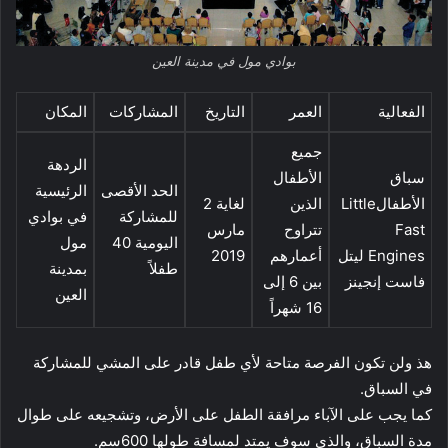
بوادي مول في مدينة العين
الفعالية
العمر
التاريخ
المشاركات
المكان
جميع
الردهة
سباق
الأطفال
الحد الأقصى
الرئيسية
الأطفالLittle
الذين
لغاية 2
للمشاركة
في بوادي
Fast
تتراوح
مارس
اليومية 40
مول
Engines ليتل
أعمارهم
2019
طفلاً
بمدينة
فاست إنجينز
بين 6 إلى
العين
16 شهراً
هذ ولن تكون الفرصة متاحة لأي طفل قادر على المشي للمشاركة
في السباق.
كما يجب على الآباء مرافقة الطفل على الأرض، وتشجيعه على طوال
مدة السباق، والذي سوف يمتد لمسافة طولها 600سم.