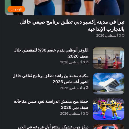
ب
ر
ي
الوجهات
ي
:
ة
ا
تيرا في مدينة إكسبو دبي تطلق برنامج صيفي حافل
ب
س
بالتجارب الإبداعية
د
ت
3 أغسطس, 2026
ب
ك
ي
ش
اللوفر أبوظبي يقدم خصم 30% للمقيمين خلال
ا
صيف 2026
ف
3 أغسطس, 2026
م
ع
ا
مكتبة محمد بن راشد تطلق برنامج ثقافي حافل
ل
لشهر أغسطس 2026
م
3 أغسطس, 2026
و
س
حملة منح مدهش الدراسية تعود ضمن مفاجآت
ط
صيف دبي 2026
ا
3 أغسطس, 2026
ل
م
ديڤز هوت تشيكن يفتتح أول فروعه في الخبر