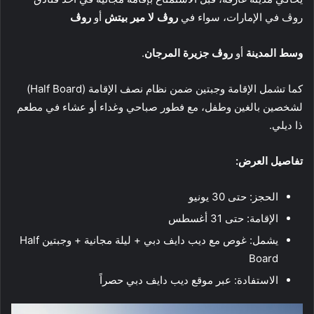
روڤ في الإمارات، سواء في
روڤ لا مير بيتش
أو
روڤ
وسط المدينة
أو
روڤ جزيرة المرجان
.
كما تشمل الإقامة وجبتين ضمن نظام نصف الإقامة (Half Board)
لشخصين بالغين وطفل، مع فطور صباحي وغداء أو عشاء في مطعم
ذا ديلي.
تفاصيل العرض:
الحجز: حتى 30 يونيو
الإقامة: حتى 31 أغسطس
يشمل: غوص مع ديب دايف دبي + ليلة مجانية + وجبتين Half
Board
الاستفادة: عبر موقع ديب دايف دبي حصراً