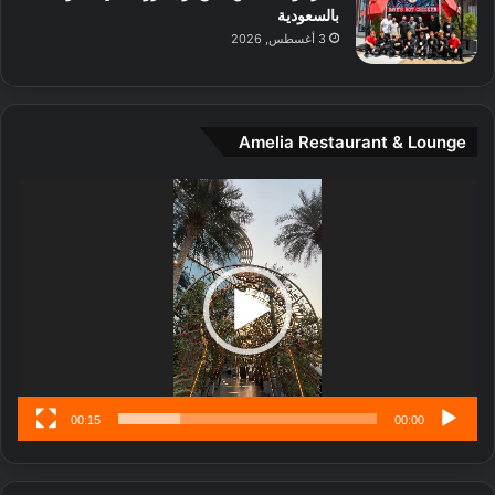
د
بالسعودية
ي
3 أغسطس, 2026
ن
ة
و
ت
Amelia Restaurant & Lounge
ج
ا
ر
مشغل
ب
الفيديو
ل
ا
تُ
ن
س
ى
00:15
00:00