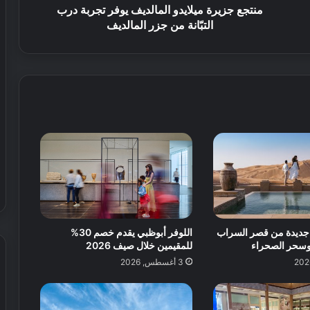
منتجع جزيرة ميلايدو المالديف يوفر تجربة درب
ة
التبّانة من جزر المالديف
ا
ل
ق
د
م
ف
ي
ا
ل
ع
ا
ل
م
ديدة من قصر السراب
اللوفر أبوظبي يقدم خصم 30%
وسحر الصحراء
للمقيمين خلال صيف 2026
3 أغسطس, 2026