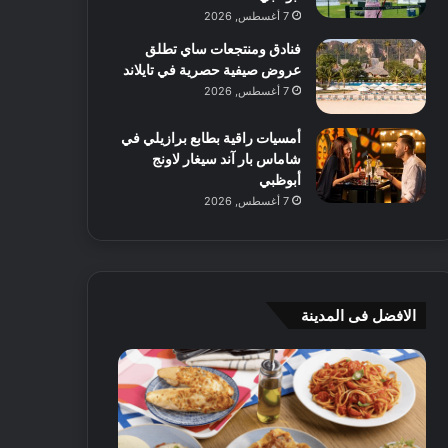
7 أغسطس, 2026
فنادق ومنتجعات ساي تطلق
عروض صيفية حصرية في تايلاند
7 أغسطس, 2026
أمسيات راقية بطابع برازيلي في
شاماس بار آند سيغار لاونج
أبوظبي
7 أغسطس, 2026
الافضل فى المدينة
ن
ج
ك
ي
ه
أ
ا
م
ت
ج