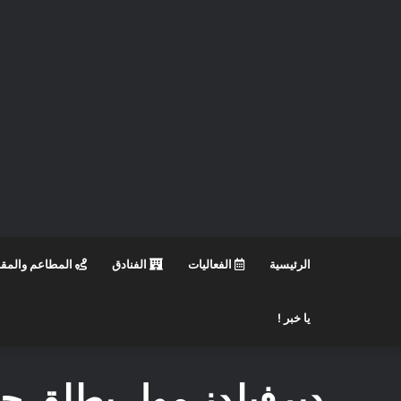
الرئيسية
الفعاليات
الفنادق
المطاعم والمق
يا خبر !
ديرفيلدز مول يطلق ح