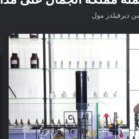
من ديرفيلدز مول