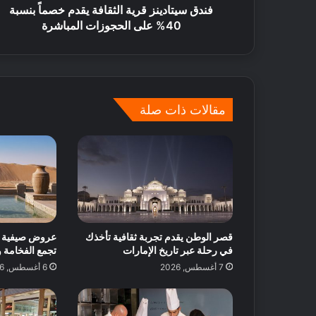
فندق سيتادينز قرية الثقافة يقدم خصماً بنسبة
ا
40% على الحجوزات المباشرة
ت
ل
ض
م
ا
ن
مقالات ذات صلة
و
ق
ت
م
م
ت
ع
!
قصر الوطن يقدم تجربة ثقافية تأخذك
عروض صيفية ج
في رحلة عبر تاريخ الإمارات
تجمع الفخامة 
7 أغسطس, 2026
6 أغسطس, 2026