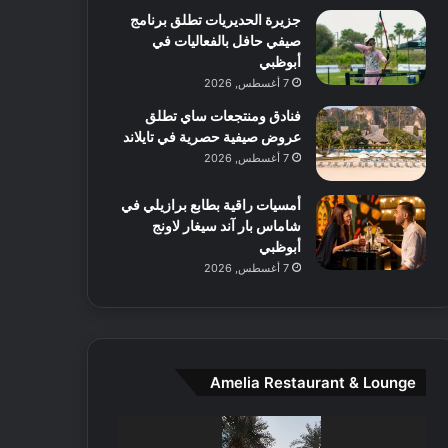
جزيرة الحديريات تطلق برنامج
ع
صيفي حافل بالفعاليات في
ا
أبوظبي
ل
م
7 أغسطس, 2026
و
فنادق ومنتجعات ساي تطلق
س
عروض صيفية حصرية في تايلاند
ط
7 أغسطس, 2026
ا
ل
أمسيات راقية بطابع برازيلي في
م
شاماس بار آند سيغار لاونج
د
أبوظبي
ي
7 أغسطس, 2026
ن
ة
و
ت
ج
ا
Amelia Restaurant & Lounge
ر
ب
مشغل
ل
الفيديو