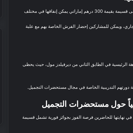
في العالم
ص
د
ر
ر
ي يمكن إنفاقها في مختلف
ي
ي
ة
د
اري، ويمكن للمشاركين إحضار الفرش الخاصة بهم مع علبة
ع
ف
ل
ي
ى
د
س
ب
ي
ي
ع
ا
:
ر
 يوم 24 سبتمبر ضمن الردهة الرئيسية في الطابق الثاني من ديرفيلدز مول، حيث يحظى
ر
ك
ض
ا
ل
خ
ت
م
ي
S
ا
ا
مة دورتهم التدريبية الخاصة في مجال مستحضرات التجميل.
U
ي
ل
V
م
ي
ية الأسبوع في
ياً حول مستحضرات التجميل
ك
9 مارس, 2025
ل
ان وقت ممتع!
عرض خيالي لا يفوت في حضانة نمو
ن
ا
ك
ي
ي من 29 سبتمبر إلى 2 أكتوبر، تتيح في نهايتها للحاضرين فرصة الفوز بجوائز فورية تشمل قسيمة
ف
ف
ع
و