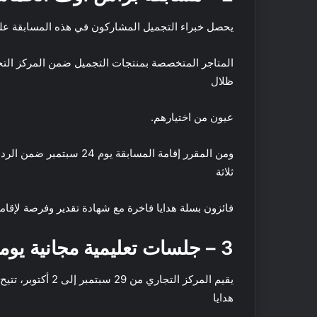
للتوسع في الإمارات
د
ت
ب
ا
يحصل خبراء التجميل المشاركون في هذه المسابقة على قسيمة بقيمة 300 درهم إمارات
ي
ل
ش
المتاجر المتخصصة بمنتجات التجميل ضمن المركز التج
ر
ظلال
ق
ا
ل
عيون من اختيارهم.
أ
ك
و
ي
ومن المقرر إقامة المسابقة
س
ف
ثلاثة
ط
ت
ت
ق
س
ض
فائزون بسلة هدايا فاخرة مع شهادة تقدير وفرصة لإقا
ت
ي
9 نوفمبر, 2021
ع
ع
كيف تقضي عطلة نها
3 –
جلسات تعليمية مجانية يوم
د
ط
مكة: اقتراحات لضم
ل
ل
ل
ة
يقيم المركز التجار
ت
ن
هدايا
و
ه