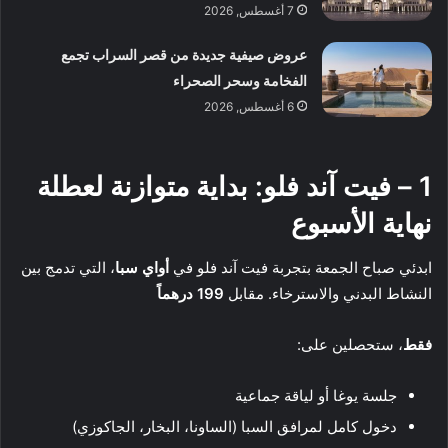
7 أغسطس, 2026
عروض صيفية جديدة من قصر السراب تجمع
الفخامة وسحر الصحراء
6 أغسطس, 2026
1 –
فيت آند فلو: بداية متوازنة لعطلة
نهاية الأسبوع
ابدئي صباح الجمعة بتجربة فيت آند فلو في
أواي سبا
، التي تدمج بين
النشاط البدني والاسترخاء. مقابل
199 درهماً
فقط
، ستحصلين على:
جلسة يوغا أو لياقة جماعية
دخول كامل لمرافق السبا (الساونا، البخار، الجاكوزي)