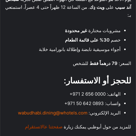
آند سيب
على
ويت دِك
. من الساعة 12 ظهراً حتى 4 عصراً، استمتعي
بـ:
مشروبات مختارة
غير محدودة
خصم
30% على قائمة الطعام
أجواء موسيقية نابضة وإطلالة بانورامية خلابة
السعر:
79 درهماً فقط
للشخص
للحجز أو الاستفسار:
الهاتف: ‎+971 2 656 0000
واتساب: ‎+971 50 642 0893
البريد الإلكتروني:
wabudhabi.dining@whotels.com
للمزيد من حول أبوظبي يمكنك زيارة
صفحتنا عالانستقرام