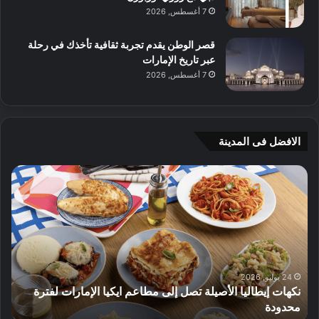
7 أغسطس, 2026
قصر الوطن يقدم تجربة ثقافية تأخذك في رحلة
عبر تاريخ الإمارات
7 أغسطس, 2026
الافضل فى المدينة
ج
ي
أ
م
ج
ي
ه
و
8 يوليو, 2026
 مطاعم ايكيا الإمارات لفترة
م
الأثاث
ت