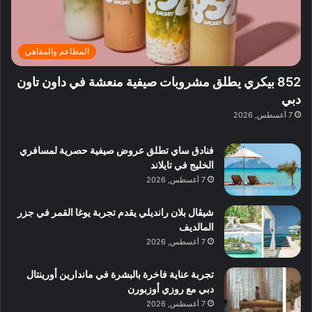
ب
ا
د
ئ
ب
ر
ي
المطاعم والمقاهي
ي
:
ة
ا
852 بيكري يطلق مشروبات صيفية منعشة في داون تاون
ب
س
دبي
د
ت
7 أغسطس, 2026
ب
ك
ي
ش
فنادق ساي تطلق عروض صيفية حصرية لمسافري
ا
الخليج في تايلاند
ف
7 أغسطس, 2026
م
ع
ا
شيڤال بلان رانديلي يقدم تجربة يوغا القمر في جزر
ل
المالديف
م
7 أغسطس, 2026
و
س
تجربة عناية فاخرة بالبشرة في ماندارين أورينتال
ط
دبي مع روزي أوزبورن
ا
7 أغسطس, 2026