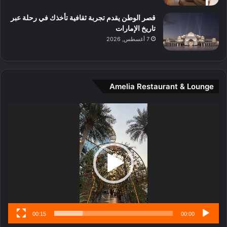
ل
م
قصر الوطن يقدم تجربة ثقافية تأخذك في رحلة عبر
د
تاريخ الإمارات
ي
7 أغسطس, 2026
ن
ة
و
ت
Amelia Restaurant & Lounge
ج
ا
ر
مشغل
ب
الفيديو
ل
ا
تُ
ن
س
ى
00:15
00:00