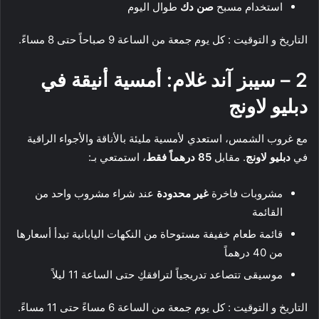
استخدام مسبح
صن دك
طوال اليوم
التاريخ و التوقيت : كل يوم جمعة من الساعة 9 صباحاً حتى 8 مساءً.
2 –
سيبز آند غلام: أمسية أنيقة في
دبليو لاونج
مع غروب الشمس، استعدي لأمسية مليئة بالأناقة والأجواء الراقية
في
دبليو لاونج
. مقابل
85 درهماً فقط
، استمتعي بـ:
مشروبات فاخرة
غير محدودة
عند شراء مشروب واحد من
القائمة
قائمة طعام خفيفة مستوحاة من النكهات اليابانية تبدأ أسعارها
من 40 درهماً
موسيقى تتصاعد تدريجياً لترافقكِ حتى الساعة 11 ليلاً
التاريخ و التوقيت : كل يوم جمعة من الساعة 6 مساءً حتى 11 مساءً.