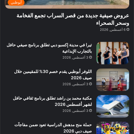
ي
أبوظبي
ي
:
ة
ا
عروض صيفية جديدة من قصر السراب تجمع الفخامة
ب
س
وسحر الصحراء
د
ت
6 أغسطس, 2026
ب
ك
ي
ش
تيرا في مدينة إكسبو دبي تطلق برنامج صيفي حافل
ا
بالتجارب الإبداعية
ف
3 أغسطس, 2026
م
ع
ا
اللوفر أبوظبي يقدم خصم 30% للمقيمين خلال
ل
صيف 2026
م
3 أغسطس, 2026
و
س
مكتبة محمد بن راشد تطلق برنامج ثقافي حافل
ط
لشهر أغسطس 2026
ا
3 أغسطس, 2026
ل
م
حملة منح مدهش الدراسية تعود ضمن مفاجآت
د
صيف دبي 2026
ي