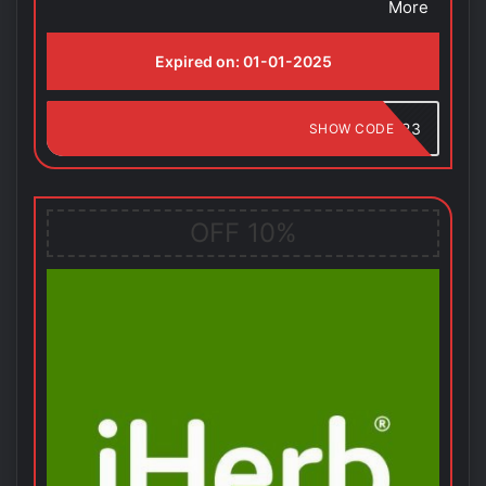
More
Expired on:
01-01-2025
MK123
SHOW CODE
10% OFF