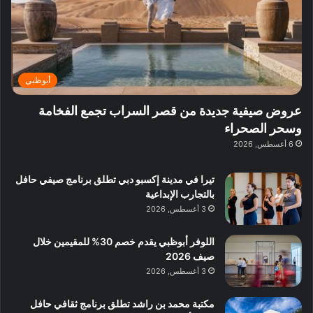
ة
ق
و
ي
ل
غ
ل
د
ت
د
ن
ب
ة
ع
ا
ي
د
ر
ئ
ة
ب
ف
ر
ب
ي
أبوظبي
و
ي
ا
:
ا
ة
ل
ا
عروض صيفية جديدة من قصر السراب تجمع الفخامة
ع
ب
ن
س
وسحر الصحراء
ل
د
ش
ت
6 أغسطس, 2026
ي
ب
ا
ك
ه
ي
ط
ش
ا
تيرا في مدينة إكسبو دبي تطلق برنامج صيفي حافل
ا
ا
ا
بالتجارب الإبداعية
ت
ف
ل
3 أغسطس, 2026
م
آ
ع
ن
ا
اللوفر أبوظبي يقدم خصم 30% للمقيمين خلال
ل
صيف 2026
م
3 أغسطس, 2026
و
س
مكتبة محمد بن راشد تطلق برنامج ثقافي حافل