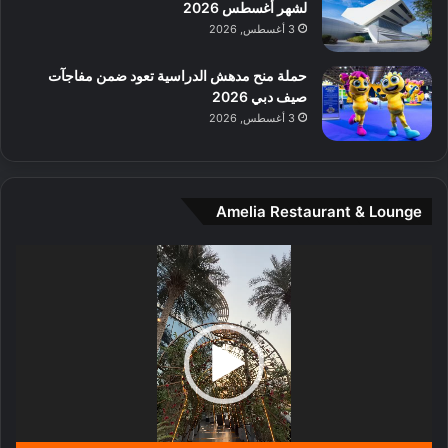
ط
لشهر أغسطس 2026
ا
3 أغسطس, 2026
ل
م
حملة منح مدهش الدراسية تعود ضمن مفاجآت
د
صيف دبي 2026
ي
3 أغسطس, 2026
ن
ة
و
ت
Amelia Restaurant & Lounge
ج
ا
ر
مشغل
ب
الفيديو
ل
ا
تُ
ن
س
ى