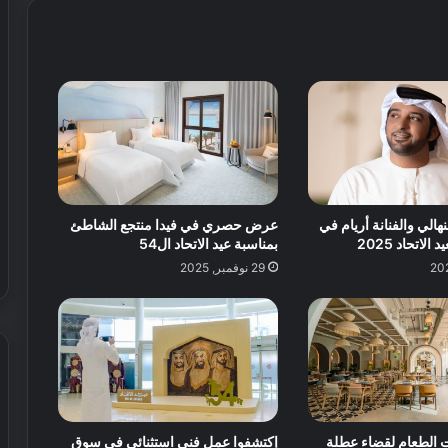
ة
ا
ل
ق
د
م
ف
ي
ا
ل
الي والفنانة أريام في
عرض حصري في فيدا منتجع الشاطئ
ع
 الاتحاد 2025
بمناسبة عيد الاتحاد ال54
ا
29 نوفمبر, 2025
ل
م
وجهات الطعام لقضاء عطلة
إكتشفوا عمل فني استثنائي في سوق