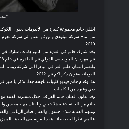
للتوسع في الإمارات
د
ت
ب
ا
ي
ل
المغن
ش
ر
ق
ا
2010.
ل
أ
ك
و
ي
في مهرجان الموسيقى الدولي في القاهرة في عام 2008 و 2009.
س
ف
وانضم الفنان حاتم العراقي مؤخرا إلى شركة روتانا الت
ط
ت
ألبوماته بعنوان ذكرناكم في 2012.
ت
ق
س
ض
ت
دبي وغيره من الكليبات.
ي
9 نوفمبر, 2021
ع
ع
وقد تعاون الفنان حاتم العراقي خلال مسيرته الفنية مع 
كيف تقضي عطلة نها
د
ط
حاتم من الحانة أغنية هلا عيني والفنان مهند محسن والف
مكة: اقتراحات لضم
ل
ل
ومنهم الفنانة شذى حسون والفنان صابر الرباعي والفنان
ل
ة
ت
عالمي نظرا لحقيقة انه ينفذ الموسيقى الحديثة الممزوج
ن
و
ه