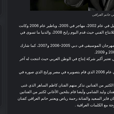
في العالم
ص
د
ر
ر
ي
ي
ي حاتم العراقى
ة
د
ع
ف
أطلق حاتم مجموعة كبيرة من الألبومات بعنوان الكوكتيل في عام 2002، مهاجر في 2005، وياطير عام 2006 وكانت
ل
ي
من انتاج شركة ميلودي ومن ثم انضم إلى شركة نجوم للانتاج الفني حيث قدم البوم رايح 2008، والدنيا ما تسوى في
ى
د
س
ب
وقد شارك حاتم في العديد من المهرجانات. شارك في مهرجان الموسيقى في دبي 2005-2006 و2007، كما شارك
ي
ي
ع
ا
:
ر
ر
ك
ض
ي تعتبر أكبر شركة إنتاج في الوطن العربي حيث انتجت له آخر
ا
ل
خ
ت
م
ي
هذا وقدم حاتم فيديو كليبات ناجحة جدا، نذكر يا طير في عام 2006 الذي قام بتصويره في مصر ورايح الذي صوره في
S
ا
ا
U
ي
ل
V
م
ي
الكثير من الفنانين نذكر منهم الفنان كاظم الساهر الذي غنى
ية الأسبوع في
ك
9 مارس, 2025
ل
نان وليد الشامي وأيضا قام بتلحين الأغاني لكثير من الفنانين
ان وقت ممتع!
عرض خيالي لا يفوت في حضانة نمو
ن
ا
 فايز السعيد والفنانة رحمة رياض ويعتبر حاتم العراقي كفنان
ك
ي
ف
ة مع الكلمات العراقية .
ف
ع
و