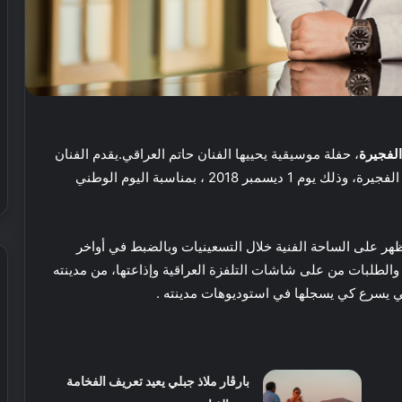
الفجيرة
، حفلة موسيقية يحييها الفنان حاتم العراقي.
يقدم الفنان
حاتم العراقي مع فرقته الموسيقية، حفلاً فنياً في إمارة الفجيرة، وذلك يوم 1 ديسمبر 2018 ، بمناسبة اليوم الوطني
ر على الساحة الفنية خلال التسعينيات وبالضبط في أواخر
اءات والطلبات من على شاشات التلفزة العراقية وإذاعتها، من مدينته
ي يسرع كي يسجلها في استوديوهات مدينته .
ش
ي
ر
ي
بارڤار ملاذ جبلي يعيد تعريف الفخامة
ا