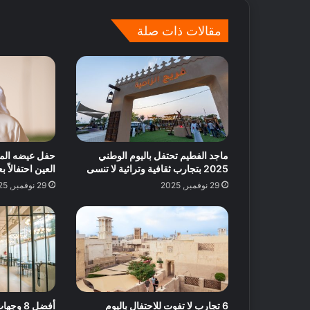
ا
ت
مقالات ذات صلة
ل
ض
م
ا
ن
و
ق
ت
ماجد الفطيم تحتفل باليوم الوطني
حفل عيضه المنه
م
2025 بتجارب ثقافية وتراثية لا تنسى
العين احتفالاً بعيد
م
29 نوفمبر, 2025
29 نوفمبر, 2025
ت
ع
!
6 تجارب لا تفوت للاحتفال باليوم
أفضل 8 