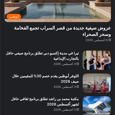
ة
ع
ا
ي
د
ر
ئ
ة
ب
ف
ر
ب
ي
أبوظبي
و
ي
ا
:
ا
ة
ل
ا
عروض صيفية جديدة من قصر السراب تجمع الفخامة
ع
ب
ن
س
وسحر الصحراء
ل
د
ش
ت
6 أغسطس, 2026
ي
ب
ا
ك
ه
ي
ط
ش
ا
تيرا في مدينة إكسبو دبي تطلق برنامج صيفي حافل
ا
ا
ا
بالتجارب الإبداعية
ت
ف
ل
3 أغسطس, 2026
م
آ
ع
ن
ا
اللوفر أبوظبي يقدم خصم 30% للمقيمين خلال
ل
صيف 2026
م
3 أغسطس, 2026
و
س
مكتبة محمد بن راشد تطلق برنامج ثقافي حافل
ط
لشهر أغسطس 2026
ا
3 أغسطس, 2026
ل