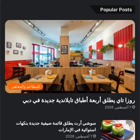
م
ي
م
Popular Posts
ة
ث
ج
ا
م
ل
ي
ي
ر
ف
ا
ي
ا
ق
ل
ل
د
ب
ا
د
ئ
ب
ر
ي
المطاعم والمقاهي
ي
:
ة
ا
روزا تاي يطلق أربعة أطباق تايلاندية جديدة في دبي
ب
س
7 أغسطس, 2026
د
ت
ب
ك
ي
سوشي آرت يطلق قائمة صيفية جديدة بنكهات
ش
استوائية في الإمارات
ا
7 أغسطس, 2026
ف