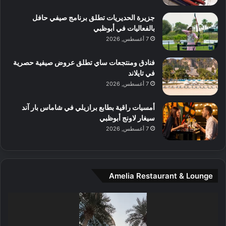
م
جزيرة الحديريات تطلق برنامج صيفي حافل
ع
بالفعاليات في أبوظبي
ا
7 أغسطس, 2026
ل
م
و
فنادق ومنتجعات ساي تطلق عروض صيفية حصرية
س
في تايلاند
ط
7 أغسطس, 2026
ا
ل
أمسيات راقية بطابع برازيلي في شاماس بار آند
م
سيغار لاونج أبوظبي
د
7 أغسطس, 2026
ي
ن
ة
و
Amelia Restaurant & Lounge
ت
ج
مشغل
ا
الفيديو
ر
ب