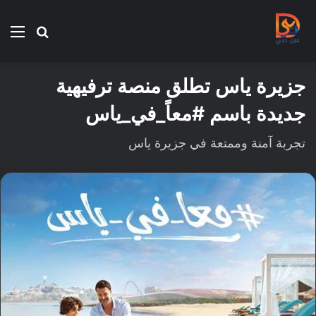
بحث
الق
عن
جزيرة ياس تطلق منصة ترفيهية
جديدة باسم #معاً_في_ياس
تجربة آمنة وممتعة في جزيرة ياس