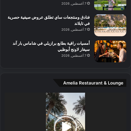
7 أغسطس, 2026
ل
ج
م
ر
و
ب
فنادق ومنتجعات ساي تطلق عروض صيفية حصرية
س
ة
في تايلاند
ط
ل
7 أغسطس, 2026
ا
ا
ل
ي
أمسيات راقية بطابع برازيلي في شاماس بار آند
م
ج
سيغار لاونج أبوظبي
د
ب
7 أغسطس, 2026
ي
أ
ن
ن
ة
ت
و
ف
Amelia Restaurant & Lounge
ت
و
ج
ت
مشغل
ا
.
الفيديو
ر
ب
ل
ا
تُ