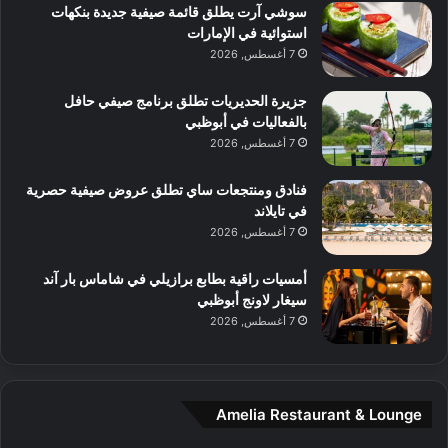
ه
ي
سوشي آرت يطلق قائمة صيفية جديدة بنكهات
ط
ش
ا
استوائية في الإمارات
ا
ا
ا
7 أغسطس, 2026
ت
ف
ل
م
آ
جزيرة الحديريات تطلق برنامج صيفي حافل
ع
ن
بالفعاليات في أبوظبي
ا
7 أغسطس, 2026
ل
م
و
فنادق ومنتجعات ساي تطلق عروض صيفية حصرية
س
في تايلاند
ط
7 أغسطس, 2026
ا
ل
أمسيات راقية بطابع برازيلي في شاماس بار آند
م
سيغار لاونج أبوظبي
د
7 أغسطس, 2026
ي
ن
ة
و
Amelia Restaurant & Lounge
ت
ج