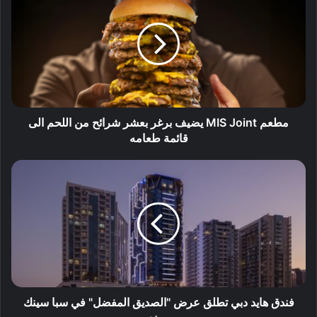
مطعم MIS Joint يضيف برغر بعشر شرائح من اللحم الى
قائمة طعامه
فندق هايد دبي تطلق عرض "الصديق المفضل" في سبا سينك