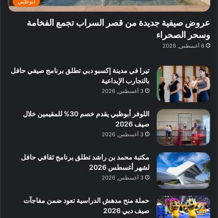
ي
أبوظبي
ي
:
ة
ا
عروض صيفية جديدة من قصر السراب تجمع الفخامة
ب
س
وسحر الصحراء
د
ت
6 أغسطس, 2026
ب
ك
ي
ش
تيرا في مدينة إكسبو دبي تطلق برنامج صيفي حافل
ا
بالتجارب الإبداعية
ف
3 أغسطس, 2026
م
ع
ا
اللوفر أبوظبي يقدم خصم 30% للمقيمين خلال
ل
صيف 2026
م
3 أغسطس, 2026
و
س
مكتبة محمد بن راشد تطلق برنامج ثقافي حافل
ط
لشهر أغسطس 2026
ا
3 أغسطس, 2026
ل
م
حملة منح مدهش الدراسية تعود ضمن مفاجآت
د
صيف دبي 2026
ي