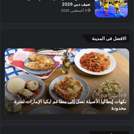
صيف دبي 2026
3 أغسطس, 2026
الافضل فى المدينة
ج
ي
أ
م
ج
ي
ه
و
8 يوليو, 2026
 مطاعم ايكيا الإمارات لفترة
م
الأثاث
ت
ق
د
م
ع