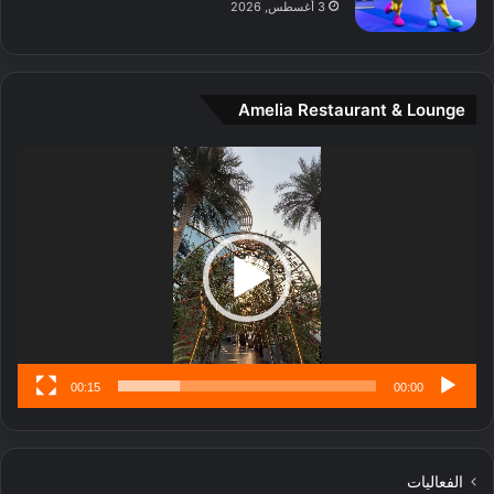
3 أغسطس, 2026
ن
ة
و
ت
Amelia Restaurant & Lounge
ج
ا
ر
مشغل
ب
الفيديو
ل
ا
تُ
ن
س
ى
00:15
00:00
الفعاليات