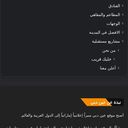
الفنادق
المطاعم والمقاهي
الوجهات
الافضل في المدينة
مشاريع مستقبلية
من نحن
خليك قريب
أعلن معنا
نبذة عن عين دبي
أصبح موقع عين دبي منبراً إعلامياً إماراتياً إلى الدول العربية والعالم.
ويشكّل الموقع مبادرة إعلامية وبوابة لمحبي السياحة، لما يوفره من معلومات