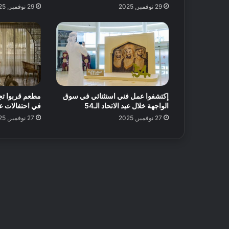
29 نوفمبر, 2025
29 نوفمبر, 2025
ر
ا
ح
ا
ت
ل
ض
م
ا
إكتشفوا عمل فني استثنائي في سوق
مطعم قربوا تج
ن
الواجهة خلال عيد الاتحاد الـ54
في احتفالات عيد 
و
27 نوفمبر, 2025
27 نوفمبر, 2025
ق
ت
م
م
ت
ع
!