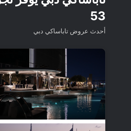
53
أحدث عروض تاباساكي دبي