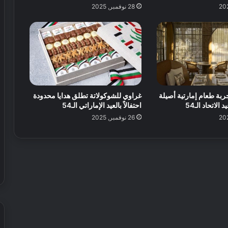
ل
28 نوفمبر, 2025
ك
ر
ة
ا
ل
ق
د
م
ربة طعام إمارتية أصيلة
غراوي للشوكولاتة تطلق هدايا محدودة
ف
الاتحاد الـ54
احتفالاً بالعيد الإماراتي الـ54
ي
26 نوفمبر, 2025
ا
ل
ع
ا
ل
م