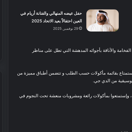
ر
ي
حفل عيضه المنهالي والفنانة أريام في
ا
العين احتفالاً بعيد الاتحاد 2025
ل
إ
29 نوفمبر, 2025
30 يوليو, 2026
م
 عطور محلية الصنع في
شيري الإمارات تطلق عروض صيفية
ا
حصرية على سيارات SUV
ر
ينة، حيث يجسد الفخامة والأناقة بأجوائه المدهشة التي تطل على مناظر
ا
ت
ت
ط
تمتاع بقائمة مأكولات حسب الطلب و تتضمن أطباق مميزة من
ل
 موسيقية من الدي جي.
ق
ع
وإستمتعوا بمأكولات رائعة ومشروبات منعشة تحت النجوم في
ر
ع
و
ا
ض
ل
ص
م
ي
ر
ف
ي
16 نوفمبر, 2024