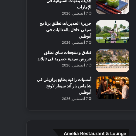
جديدة بنكهات استوائية في
ل
ا
ا
الإمارات
آ
ت
ف
7 أغسطس, 2026
ن
م
جزيرة الحديريات تطلق برنامج
ع
صيفي حافل بالفعاليات في
ا
أبوظبي
ل
م
7 أغسطس, 2026
و
فنادق ومنتجعات ساي تطلق
س
عروض صيفية حصرية في تايلاند
ط
7 أغسطس, 2026
ا
ل
أمسيات راقية بطابع برازيلي في
م
شاماس بار آند سيغار لاونج
د
أبوظبي
ي
7 أغسطس, 2026
ن
ة
و
ت
ج
ا
Amelia Restaurant & Lounge