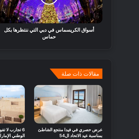
ت
ن
و
ه
س
ا
ع
ي
أسواق الكريسماس في دبي التي ننتظرها بكل
ف
ة
حماس
ي
ا
ا
ل
ل
أ
إ
س
م
ب
ا
و
مقالات ذات صلة
ر
ع
ا
ف
ت
ي
م
ك
ة
:
ا
عرض حصري في فيدا منتجع الشاطئ
6 تجارب لا تفو
ق
بمناسبة عيد الاتحاد ال54
الوطني الإماراتي ال 4
ت