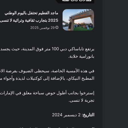
ض
ل
ماجد الفطيم تحتفل باليوم الوطني
5
2025 بتجارب ثقافية وتراثية لا تنسى
م
ت
29 نوفمبر, 2025
18 مايو, 2016
ا
أفضل 5 متاجر
ج
دبي
ر
يرتفع تاباساكي دبي 100 متر فوق المد
ع
بانورامية خلابة.
ط
و
ر
في هذه الأمسية الخاصة، سيحظى الضيوف بفرصة الاس
م
المطبخ النيكاي، بالإضافة إلى كوكتيلات لذيذة وأجواء
ح
ل
إسترخوا بجانب أطول حوض سباحة معلق في الإمارات، 
ي
ف
ة
ي
تجربة لا تنسى.
ا
ت
ل
ن
التاريخ:
2 ديسمبر 2024
ص
س
ن
ف