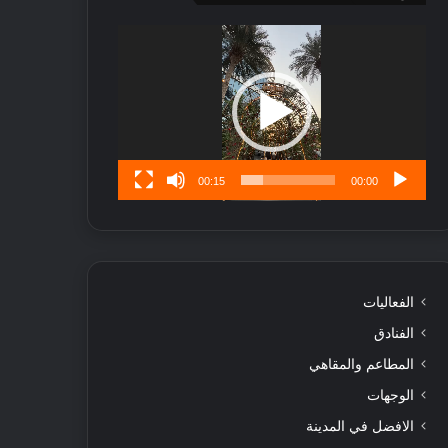
ر
ب
مشغل
ل
الفيديو
ا
تُ
ن
س
ى
00:15
00:00
الفعاليات
الفنادق
المطاعم والمقاهي
الوجهات
الافضل في المدينة