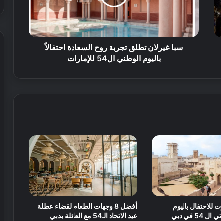
ف
ف
ع
و
ل
ت
ه
ف
سبا غيرلان تطلق تجربة روح السعادة احتفالاً
ف
ي
باليوم الوطني ال54 للإمارات
ي
ح
أ
ض
و
ا
ل
ن
ح
ة
د
ن
ي
م
ق
و
ة
ت
ر
ف
ي
ه
ت للاحتفال باليوم
أفضل 8 وجهات الطعام لقضاء عطلة
ي
5 في دبي
عيد الاتحاد الـ54 مع العائلة بدبي
ة