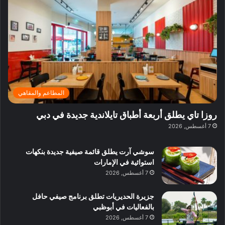
ي
ب
ي
2
ر
ل
ف
6
ا
ا
ي
ا
ز
ق
ل
ا
ل
د
د
ب
ا
ب
د
ئ
ي
ب
ر
ي
المطاعم والمقاهي
ي
:
ة
ا
روزا تاي يطلق أربعة أطباق تايلاندية جديدة في دبي
ب
س
7 أغسطس, 2026
د
ت
ب
ك
ي
سوشي آرت يطلق قائمة صيفية جديدة بنكهات
ش
استوائية في الإمارات
ا
7 أغسطس, 2026
ف
م
جزيرة الحديريات تطلق برنامج صيفي حافل
ع
بالفعاليات في أبوظبي
ا
7 أغسطس, 2026
ل