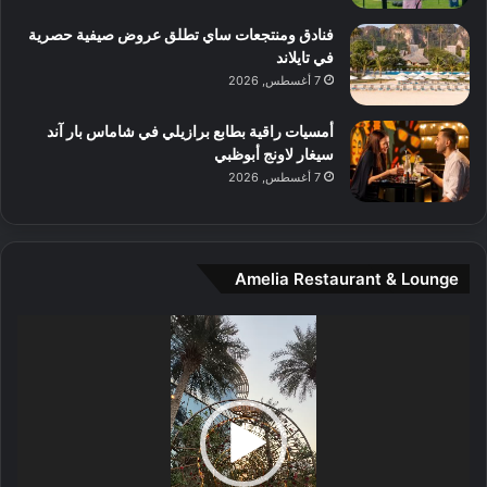
م
و
فنادق ومنتجعات ساي تطلق عروض صيفية حصرية
س
في تايلاند
ط
7 أغسطس, 2026
ا
ل
أمسيات راقية بطابع برازيلي في شاماس بار آند
م
سيغار لاونج أبوظبي
د
7 أغسطس, 2026
ي
ن
ة
و
Amelia Restaurant & Lounge
ت
ج
مشغل
ا
الفيديو
ر
ب
ل
ا
تُ
ن