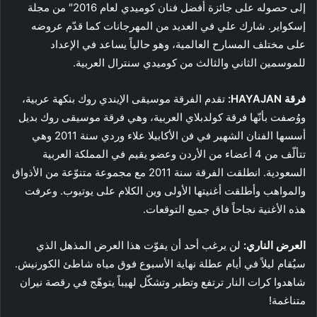
إلى حصوله على جائزة أفضل فنان كوميدي لعام 2016″ من مجلة
إسكواير. شارك علي في العديد من المهرجانات كما قدّم عروضه
على مختلف المسارح العالمية، وهو حالياً يساعد في الإعداد
للموسمين الثاني والثالث من كوميدي سنترال العربية.
فرقة
HAYAJAN
:
تقدم الفرقة موسيقى الإيندي روك بنكهة عربية،
ووُصفت بأنّها فرقة كولدبلاي العربية، وهي فرقة موسيقى روك بديل
أسسها الفنان الشهير في فن الأكابيلا علاء وردي سنة 2011 وهي
تتألّف من 4 أعضاء من الأردن وعضو يقيم في المملكة العربية
السعودية. انطلقت الفرقة سنة 2011 مع مجموعة متنوّعة من الأذواق
والمواهب وأطلقت أغنيتها الأولى وين الكلام على يوتيوب. وعرفت
هذه الأغنية نجاحاً فاق جميع التوقعات.
العرض الناري:
لن يرغب أحد أن يفوّت هذا العرض المذهل الذي
سيُقام ليلاً في أيام عطلة نهاية الأسبوع فوق مياه شاطئ الكورنيش.
شاهدوا كرات النار ترتفع وتطير وتشكّل لهيباً يتوهّج في رقصة نيران
متناغمة!