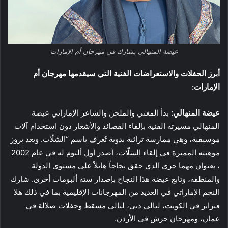
عيضة المنهالي يشارك في مهرجان أم الإمارات
أبرز الحفلات والاستعراضات الفنية التي سيقدمها مهرجان أم
الإمارات:
عيضة المنهالي:
بدأ المغني والملحن والشاعر الإماراتي عيضة
المنهالي مسيرته الفنية بإلقاء القصائد والأشعار دون استخدام آلات
موسيقية، وهي ممارسة تراثية بدوية تُعرف باسم “الشلّات. وبعد بروز
موهبته المميزة في إلقاء الشلّات، أصدر أول ألبوم له في عام 2002
، بعنوان مهما جرى الذي حقق نجاحاً هائلاً على مستوى الدولة
والمنطقة، وتابع عيضة هذا النجاح بإصدار ستة ألبومات أخرى. شارك
النجم الإماراتي في العديد من المهرجانات الإقليمية بما في ذلك هلا
فبراير في الكويت، ليالي دبي، ليالي مسقط وحفلات صلالة في
عمان، ومهرجان جرش في الأردن.