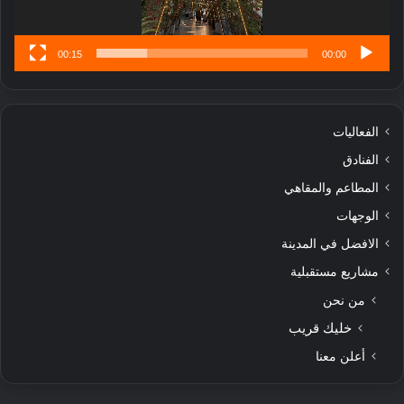
س
ى
00:15
00:00
الفعاليات
الفنادق
المطاعم والمقاهي
الوجهات
الافضل في المدينة
مشاريع مستقبلية
من نحن
خليك قريب
أعلن معنا