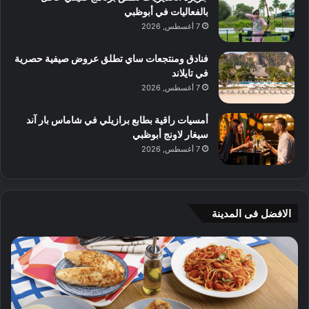
بالفعاليات في أبوظبي
7 أغسطس, 2026
فنادق ومنتجعات ساي تطلق عروض صيفية حصرية
في تايلاند
7 أغسطس, 2026
أمسيات راقية بطابع برازيلي في شاماس بار آند
سيغار لاونج أبوظبي
7 أغسطس, 2026
الافضل فى المدينة
ج
4
ي
و
أ
ص
م
ف
ج
ا