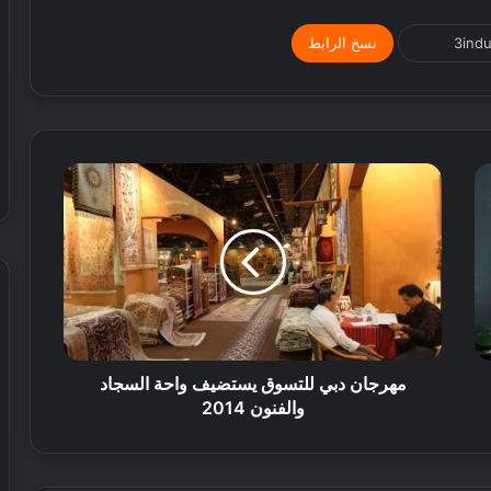
نسخ الرابط
ش
ي
مهرجان دبي للتسوق يستضيف واحة السجاد
ر
والفنون 2014
ي
ا
ل
إ