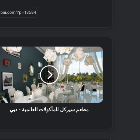
أ
ف
مطعم سيركل للمأكولات العالمية - دبي
ض
ل
5
م
ت