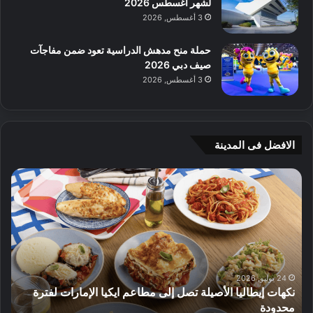
لشهر أغسطس 2026
3 أغسطس, 2026
حملة منح مدهش الدراسية تعود ضمن مفاجآت
صيف دبي 2026
3 أغسطس, 2026
الافضل فى المدينة
ج
ي
أ
م
ج
ي
ه
و
8 يوليو, 2026
إيطاليا الأصيلة تصل إلى مطاعم ايكيا الإمارات لفترة
م
ة
الأثاث
ت