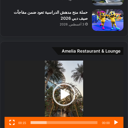
ل
م
حملة منح مدهش الدراسية تعود ضمن مفاجآت
د
صيف دبي 2026
ي
3 أغسطس, 2026
ن
ة
و
ت
Amelia Restaurant & Lounge
ج
ا
ر
مشغل
ب
الفيديو
ل
ا
تُ
ن
س
ى
00:15
00:00