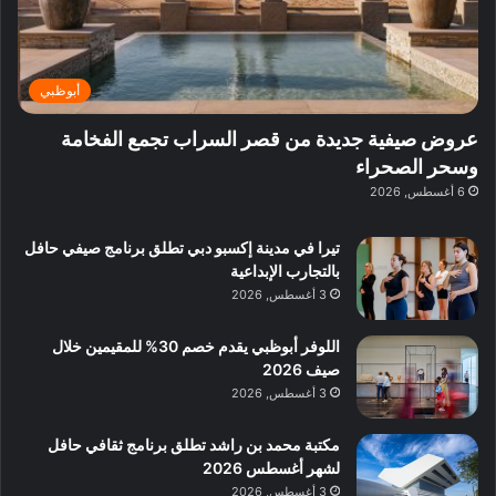
ت
د
ن
ب
ع
ا
ي
د
ر
ئ
ة
ب
ف
ر
ب
ي
أبوظبي
و
ي
ا
:
ا
ة
ل
ا
عروض صيفية جديدة من قصر السراب تجمع الفخامة
ع
ب
ن
س
وسحر الصحراء
ل
د
ش
ت
6 أغسطس, 2026
ي
ب
ا
ك
ه
ي
ط
ش
ا
تيرا في مدينة إكسبو دبي تطلق برنامج صيفي حافل
ا
ا
ا
بالتجارب الإبداعية
ت
ف
ل
3 أغسطس, 2026
م
آ
ع
ن
ا
اللوفر أبوظبي يقدم خصم 30% للمقيمين خلال
ل
صيف 2026
م
3 أغسطس, 2026
و
س
مكتبة محمد بن راشد تطلق برنامج ثقافي حافل
ط
لشهر أغسطس 2026
ا
3 أغسطس, 2026