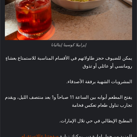
إيزابيلا كوسينا إيتاليانا
يمكن للضيوف حجز طاولاتهم في الأقسام المناسبة للاستمتاع بعشاءٍ
رومانسي أو عائلي أو تذوق
المشروبات الشهية برفقة الأصدقاء.
يفتح المطعم أبوابه بين الساعة 11 صباحاً و1 بعد منتصف الليل، ويقدم
تجارب تناول طعام تعكس فخامة
المطبخ الإيطالي في حي تلال الإمارات.
للمزيد من حول إمارة دبي يمكنك زيارة
صفحتنا عالانستقرام