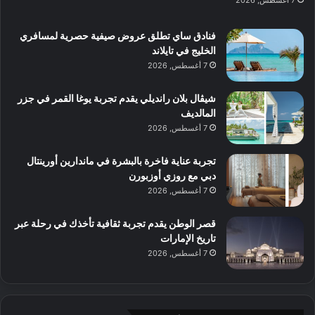
7 أغسطس, 2026
ي
ب
ا
ك
ه
ي
ط
ش
ا
فنادق ساي تطلق عروض صيفية حصرية لمسافري
ا
ا
ا
الخليج في تايلاند
ت
ف
ل
7 أغسطس, 2026
م
آ
ع
ن
ا
شيڤال بلان رانديلي يقدم تجربة يوغا القمر في جزر
ل
المالديف
م
7 أغسطس, 2026
و
س
تجربة عناية فاخرة بالبشرة في ماندارين أورينتال
ط
دبي مع روزي أوزبورن
ا
7 أغسطس, 2026
ل
م
قصر الوطن يقدم تجربة ثقافية تأخذك في رحلة عبر
د
تاريخ الإمارات
ي
7 أغسطس, 2026
ن
ة
و
ت