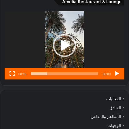
Amelia Restaurant & Lounge
ج
ا
ر
مشغل
ب
الفيديو
ل
ا
تُ
ن
س
ى
00:15
00:00
الفعاليات
الفنادق
المطاعم والمقاهي
الوجهات