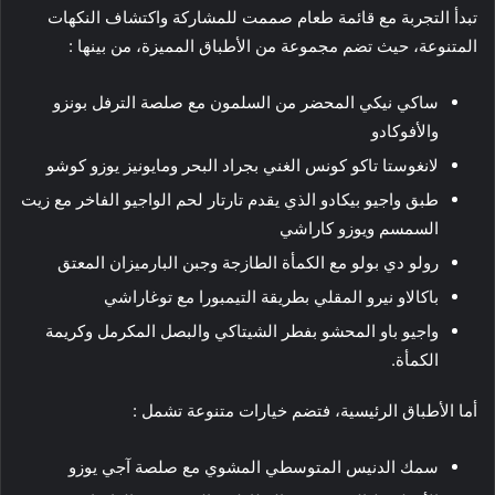
تبدأ التجربة مع قائمة طعام صممت للمشاركة واكتشاف النكهات
المتنوعة، حيث تضم مجموعة من الأطباق المميزة، من بينها :
ساكي نيكي المحضر من السلمون مع صلصة الترفل بونزو
والأفوكادو
لانغوستا تاكو كونس الغني بجراد البحر ومايونيز يوزو كوشو
طبق واجيو بيكادو الذي يقدم تارتار لحم الواجيو الفاخر مع زيت
السمسم ويوزو كاراشي
رولو دي بولو مع الكمأة الطازجة وجبن البارميزان المعتق
باكالاو نيرو المقلي بطريقة التيمبورا مع توغاراشي
واجيو باو المحشو بفطر الشيتاكي والبصل المكرمل وكريمة
الكمأة.
أما الأطباق الرئيسية، فتضم خيارات متنوعة تشمل :
سمك الدنيس المتوسطي المشوي مع صلصة آجي يوزو