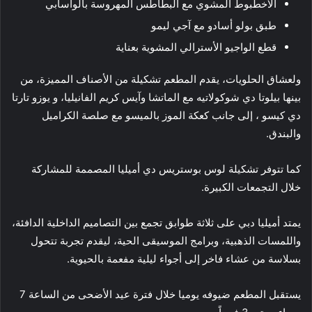
الأخطبوط المشوي مع البطاطس المهروسة بالواسابي
طبق بولو أسادو مع آجي ليمو
قطع الواجيو الأسترالي المشوية بعناية
ولعشاق الحلويات، يقدم المطعم تشكيلة من الأصناف المميزة، من
بينها بيلوتا دي شوكولاتيه مع الماتشا وآيس كريم الفانيليا، و يوزو تارتا
دي كيسو ، إلى جانب كعكة الموز بالميسو مع صلصة الكراميل
والبندق.
كما تتوفر تشكيلة لوس بوستريس دي أميليا المصممة للمشاركة
خلال التجمعات الكبيرة.
يمتد أميليا دبي على ثلاثة طوابق تجمع بين التصاميم الداخلية الدافئة،
واللمسات الذهبية، وبرامج الموسيقى الحية، ليقدم تجربة تتحول
بسلاسة من عشاء فاخر إلى أجواء ليلية مفعمة بالحيوية.
يستقبل المطعم ضيوفه يوميا خلال فترة عيد الأضحى من الساعة 7