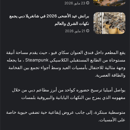
23 مايو, 2026
برانش عيد الأضحى 2026 في شانغريلا دبي يجمع
نكهات الشرق والعالم
21 مايو, 2026
يقع المطعم داخل فندق العنوان سكاي فيو ، حيث يقدم مساحة أنيقة
مستوحاة من الطابع المستقبلي الكلاسيكي Steampunk ، ما يجعله
وجهة مثالية للاحتفال بأمسيات العيد وسط أجواء تجمع بين الفخامة
والطاقة العصرية.
يواصل أميليا ترسيخ حضوره كواحد من أبرز مطاعم دبي من خلال
مفهومه الذي يمزج بين النكهات اليابانية والبيروفية بلمسات
متوسطية مبتكرة، إلى جانب عروض إيقاعية حية تضفي حيوية خاصة
على الأمسيات.