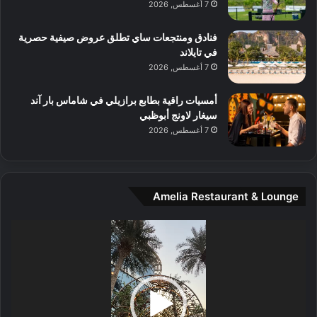
7 أغسطس, 2026
ل
م
و
فنادق ومنتجعات ساي تطلق عروض صيفية حصرية
س
في تايلاند
ط
7 أغسطس, 2026
ا
ل
أمسيات راقية بطابع برازيلي في شاماس بار آند
م
سيغار لاونج أبوظبي
د
7 أغسطس, 2026
ي
ن
ة
و
Amelia Restaurant & Lounge
ت
ج
مشغل
ا
الفيديو
ر
ب
ل
ا
تُ