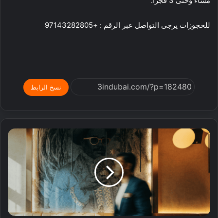
مساء وحتى 3 فجراً.
للحجوزات يرجى التواصل عبر الرقم : +97143282805
نسخ الرابط