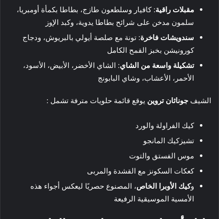
مقبلات راقية
: كافيار وسلطعون طازج، بطاطا بكمأة أومبريا،
سلمون مدخن على شرائح بطاطا يدوية، وكبد الإوز
سندويشات فاخرة
: تونة مع صلصة أيولي بالبريوش، ودجاج
كورونيشن بخبز القمح الكامل
تشكيلة واسعة من الشاي
: الشاي الأخضر، الأبيض، الأسود،
الأحمر، الأعشاب، وشاي البابونج
الشيف
جوناثان تروين
يوقع قائمة حلويات مترفة تشمل :
كيك الفراولة والورد
تشيزكيك المانجو
موس الفستق والتوت
كعكات السكونز مع القشدة والمربى
و
كيك الأوبرا الخاص
، المصنوع حصريًا ليعكس أجواء هذه
الأمسية الموسيقية الرفيعة