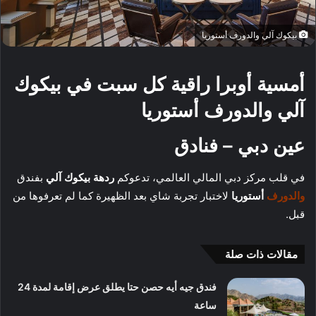
بيكوك آلي والدورف أستوريا
أمسية أوبرا راقية كل سبت في بيكوك
آلي والدورف أستوريا
عين دبي – فنادق
في قلب مركز دبي المالي العالمي، تدعوكم
ردهة بيكوك آلي
بفندق
والدورف
أستوريا
لاختبار تجربة شاي بعد الظهيرة كما لم تعرفوها من
قبل.
مقالات ذات صلة
فندق جيه أيه حصن حتا يطلق عرض إقامة لمدة 24
ساعة