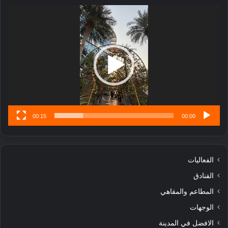
ر
مشغل
ب
الفيديو
ل
ا
تُ
ن
س
ى
00:15
00:00
الفعاليات
الفنادق
المطاعم والمقاهي
الوجهات
الافضل في المدينة