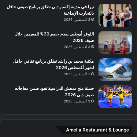
ط
ش
ا
تيرا في مدينة إكسبو دبي تطلق برنامج صيفي حافل
ا
ا
ا
بالتجارب الإبداعية
ت
ف
ل
3 أغسطس, 2026
م
آ
ع
ن
ا
اللوفر أبوظبي يقدم خصم 30% للمقيمين خلال
ل
صيف 2026
م
3 أغسطس, 2026
و
س
مكتبة محمد بن راشد تطلق برنامج ثقافي حافل
ط
لشهر أغسطس 2026
ا
3 أغسطس, 2026
ل
م
حملة منح مدهش الدراسية تعود ضمن مفاجآت
د
صيف دبي 2026
ي
3 أغسطس, 2026
ن
ة
و
ت
Amelia Restaurant & Lounge
ج
ا