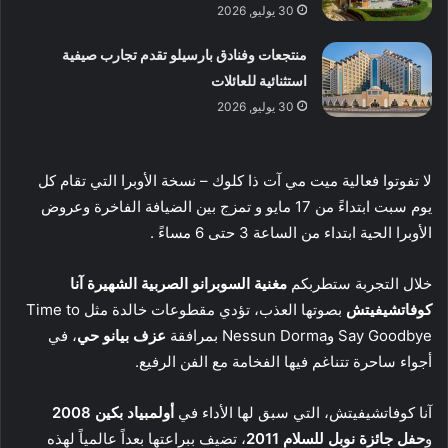
30 يوليو, 2026
منتجعات وفنادق بارسيلو تقدم تجارب صيفية
استثنائية للعائلات
30 يوليو, 2026
لا تفوتوا فعالية ميت مي آت ذا كلوك – نسخة الأوبرا التي تقام كل
يوم سبت ابتداءً من 17 مايو و تمزج بين الضيافة الفاخرة وعروض
الأوبرا الحية ابتداء من الساعة 3 حتى 6 مساءً .
خلال التجربة ستطربكم
مغنية السوبرانو الصربية الشهيرة آنا
كوفاتشيفيتش
بصوتها العذب، تؤدي مقطوعات خالدة مثل Time to
Say Goodbye وNessun Dorma بمرافقة
عزف بيانو حي
، في
أجواء ساحرة تتناغم فيها الفخامة مع الفن الرفيع.
آنا كوفاتشيفيتش، التي سبق لها الأداء في
أولمبياد بكين 2008
و
حفل جائزة نوبل للسلام 2011
، تضيف ببراعتها بعداً عالمياً لهذه