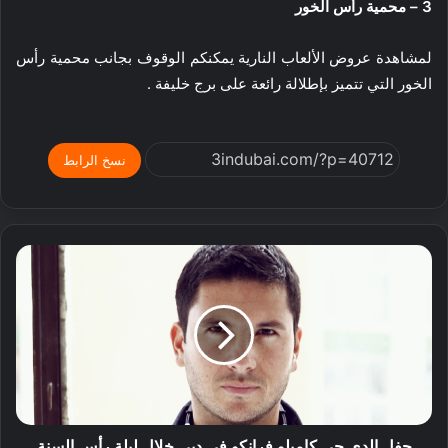
3 – محمية رأس الخور
لمشاهدة عروض الألعاب النارية يمكنكم الوقوف بجانب محمية رأس
الخور التي تتميز بإطلالة رائعة على برج خليفة .
نسخ الرابط
حفل الدي جي كاميلو فرانكو في دبي خلال ليلة رأس السنة