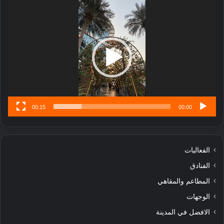
ر
مشغل
ب
الفيديو
ل
ا
تُ
ن
س
ى
00:15
00:00
الفعاليات
الفنادق
المطاعم والمقاهي
الوجهات
الافضل في المدينة