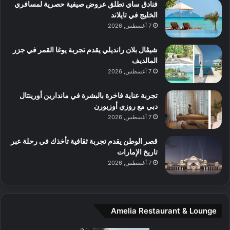
ا
فنادق ساي تطلق عروض صيفية حصرية لمسافري
ا
ا
ا
الخليج في تايلاند
ت
ف
ل
7 أغسطس, 2026
م
آ
ع
ن
ا
شيڤال بلان رانديلي يقدم تجربة يوغا القمر في جزر
ل
المالديف
م
7 أغسطس, 2026
و
س
تجربة عناية فاخرة بالبشرة في ماندارين أورينتال
ط
دبي مع روزي أوزبورن
ا
7 أغسطس, 2026
ل
م
قصر الوطن يقدم تجربة ثقافية تأخذك في رحلة عبر
د
تاريخ الإمارات
ي
7 أغسطس, 2026
ن
ة
و
ت
Amelia Restaurant & Lounge
ج
ا