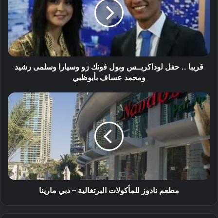
قريبا .. حفل لوداكريــس وبول فونك زو وسيارا وسلمى رشيد
ومحمد عساف بأبوظبي
مطعم نادوز للمأكولات البرتغالية – دبي مارينا