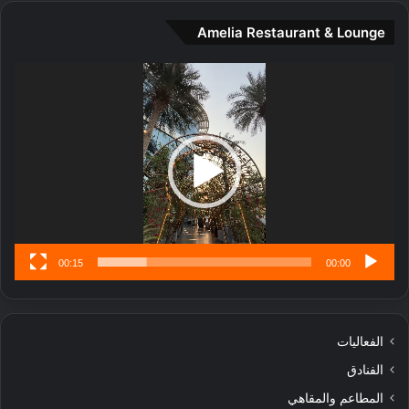
و
Amelia Restaurant & Lounge
ت
ج
مشغل
ا
الفيديو
ر
ب
ل
ا
تُ
ن
س
ى
00:15
00:00
الفعاليات
الفنادق
المطاعم والمقاهي