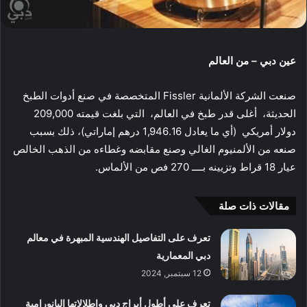
عين دبي – من العالم
صنعت الشركة الألمانية Fissler المتخصصة في صنع أدوات الطبخ
الحديثة، أغلى قدر طبخ في العالم، التي بلغت قيمته 209,000
دولار أمريكي (أي ما يعادل 1,946.16 درهم إماراتي)، ذلك بسبب
صنعه من الألمنيوم الغالي وصنع مقابضه وغطاءه من الذهب الخالص
عيار 18 قراط وتزيينه بــــ 270 فص من الألماس.
مقالات ذات صلة
تعرف على التفاصيل الهندسية المبهرة في معالم
دبي المعمارية
12 سبتمبر, 2024
تعرف على أطول أبراج دبي وإطلالاتها البانورامية