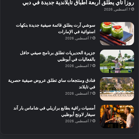
ل
ا
روزا تاي يطلق أربعة أطباق تايلاندية جديدة في دبي
ع
ب
ن
س
7 أغسطس, 2026
ل
د
ش
ت
ي
ب
ا
ك
ه
ي
سوشي آرت يطلق قائمة صيفية جديدة بنكهات
ط
ش
ا
استوائية في الإمارات
ا
ا
ا
7 أغسطس, 2026
ت
ف
ل
م
آ
جزيرة الحديريات تطلق برنامج صيفي حافل
ع
ن
بالفعاليات في أبوظبي
ا
7 أغسطس, 2026
ل
م
و
فنادق ومنتجعات ساي تطلق عروض صيفية حصرية
س
في تايلاند
ط
7 أغسطس, 2026
ا
ل
أمسيات راقية بطابع برازيلي في شاماس بار آند
م
سيغار لاونج أبوظبي
د
7 أغسطس, 2026
ي
ن
ة