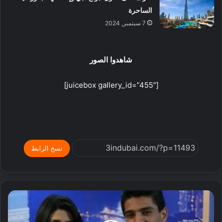
الساحرة
7 سبتمبر, 2024
شاهدوا الصور
[juicebox gallery_id=”455″]
نسخ الرابط