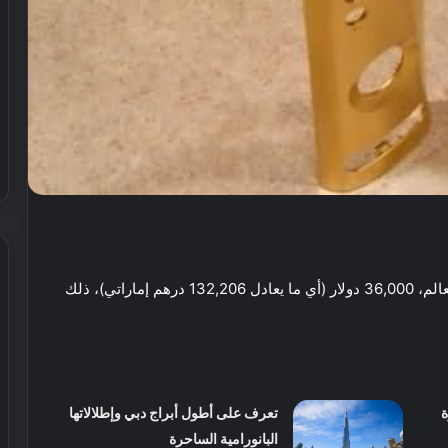
،
36,000
دولار (أي ما يعادل 132,206 درهم إماراتي)، ذلك
ش
ي
ر
ي
ا
ة
تعرف على أطول أبراج دبي وإطلالاتها
ل
البانورامية الساحرة
إ