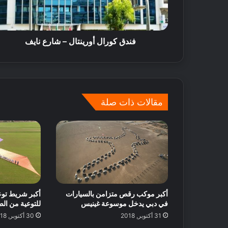
ي
ل
ش
ر
فندق كورال أورينتال – شارع نايف
ق
ا
ل
أ
ك
و
ي
س
ف
مقالات ذات صلة
ط
ت
ت
ق
س
ض
ت
ي
9 نوفمبر, 2021
ع
ع
كيف تقضي عطلة نها
د
ط
مكة: اقتراحات لضم
ل
ل
ل
ة
ت
ن
أكبر موكب رقص متزامن بالسيارات
أكبر شريط توعي
و
ه
في دبي يدخل موسوعة غينيس
للتوعية من ال
س
ا
31 أكتوبر, 2018
30 أكتوبر, 2018
ع
ي