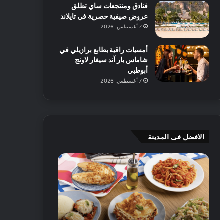
فنادق ومنتجعات ساي تطلق
عروض صيفية حصرية في تايلاند
7 أغسطس, 2026
أمسيات راقية بطابع برازيلي في
شاماس بار آند سيغار لاونج
أبوظبي
7 أغسطس, 2026
الافضل فى المدينة
ن
ج
ك
ي
ه
أ
ا
م
ت
ج
إ
ي
ي
ه