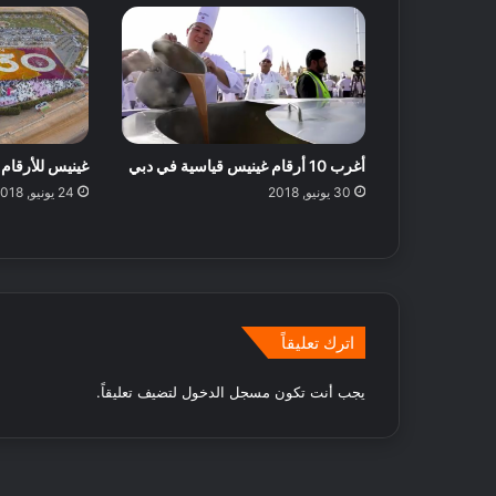
ف
ة
ي
ا
ا
ل
ل
أ
إ
س
م
ب
ا
و
أغرب 10 أرقام غينيس قياسية في دبي
غينيس للأرقام ا
ر
ع
30 يونيو, 2018
24 يونيو, 2018
ا
ف
ت
ي
م
ك
ة
:
ا
اترك تعليقاً
ق
ت
يجب أنت تكون
مسجل الدخول
لتضيف تعليقاً.
ر
ا
ح
ا