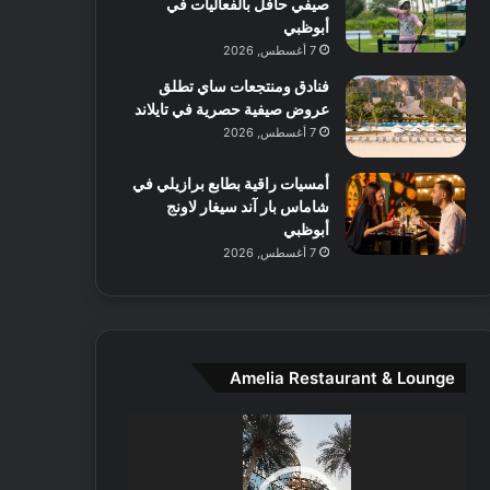
صيفي حافل بالفعاليات في
ا
أبوظبي
ل
م
7 أغسطس, 2026
و
فنادق ومنتجعات ساي تطلق
س
عروض صيفية حصرية في تايلاند
ط
7 أغسطس, 2026
ا
ل
أمسيات راقية بطابع برازيلي في
م
شاماس بار آند سيغار لاونج
د
أبوظبي
ي
7 أغسطس, 2026
ن
ة
و
ت
ج
ا
Amelia Restaurant & Lounge
ر
ب
مشغل
ل
الفيديو
ا
تُ