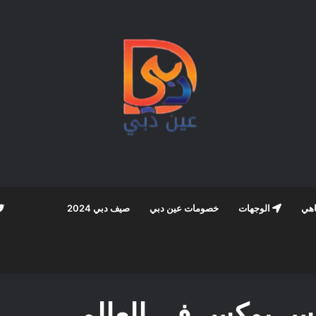
اهي
الوجهات
خصومات عين دبي
صيف دبي 2024
س بوكس ​​في العالم