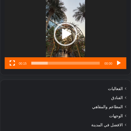
مشغل
ا
الفيديو
ر
ب
ل
ا
تُ
ن
س
ى
00:15
00:00
الفعاليات
الفنادق
المطاعم والمقاهي
الوجهات
الافضل في المدينة