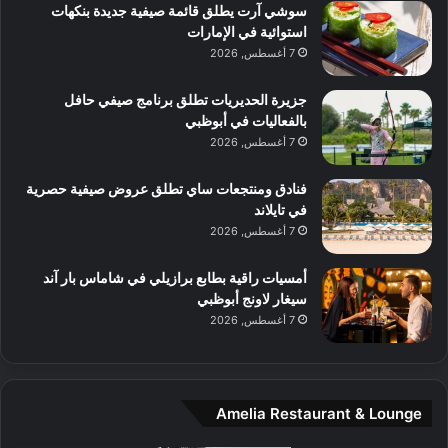
ه
ي
سوشي آرت يطلق قائمة صيفية جديدة بنكهات
ط
ش
ا
استوائية في الإمارات
ا
ا
ا
7 أغسطس, 2026
ت
ف
ل
م
آ
جزيرة الحديريات تطلق برنامج صيفي حافل
ع
ن
بالفعاليات في أبوظبي
ا
7 أغسطس, 2026
ل
م
و
فنادق ومنتجعات ساي تطلق عروض صيفية حصرية
س
في تايلاند
ط
7 أغسطس, 2026
ا
ل
أمسيات راقية بطابع برازيلي في شاماس بار آند
م
سيغار لاونج أبوظبي
د
7 أغسطس, 2026
ي
ن
ة
و
Amelia Restaurant & Lounge
ت
ج