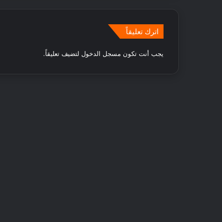
ت
ل
ض
اترك تعليقاً
م
ا
يجب أنت تكون
مسجل الدخول
لتضيف تعليقاً.
ن
و
ق
ت
م
م
ت
ع
!