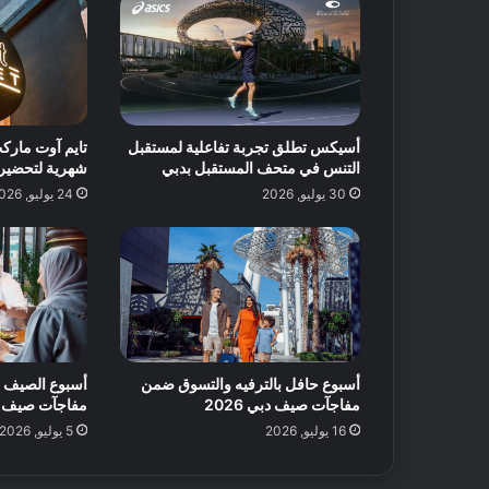
ف
ة
ي
ا
ا
ل
ل
أ
إ
س
م
ب
أسيكس تطلق تجربة تفاعلية لمستقبل
تايم آوت مار
ا
و
التنس في متحف المستقبل بدبي
شهرية لتحضير الب
ر
ع
ا
30 يوليو, 2026
24 يوليو, 2026
ف
ت
ي
م
ك
ة
:
ا
ق
ت
أسبوع حافل بالترفيه والتسوق ضمن
أسبوع الصيف 
ر
مفاجآت صيف دبي 2026
مفاجآت صيف دبي 
ا
16 يوليو, 2026
5 يوليو, 2026
ح
ا