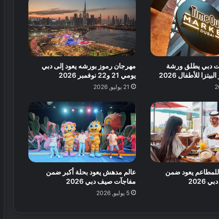
ف
ي
ي
ح
أ
ض
و
ا
ل
ن
ح
ة
كت دبي يطلق ورشة
مهرجان رموز بورشه يعود إلى دبي
د
ن
يتزا للأطفال 2026
يومي 21 و22 نوفمبر 2026
ي
م
ق
21 يوليو, 2026
و
ة
ت
ر
ف
ي
ه
ي
ة
للمطاعم يعود ضمن
عالم مدهش يعود بحلة أكبر ضمن
ل
2026
مفاجآت صيف دبي 2026
ك
5 يوليو, 2026
ر
ة