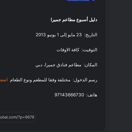
18 مايو, 2016
ا
أفضل 5 متاجر
ج
دبي
ر
دليل أسبوع مطاعم جميرا
ع
ط
التاريخ: 23 مايو إلى 1 يونيو 2013
و
ر
التوقيت: كافة الاوقات
م
ح
ل
المكان: مطاعم فنادق جميرا، دبي
ي
ف
ة
ي
رسم الدخول: مختلفة وفقا للمطعم ونوع الطعام
اضغط
ا
ت
ل
ن
ص
س
هاتف: 97143666730
ن
ف
ع
ي
29 فبراير, 2020
ف
ر
فيتنس فيرست الشر
ي
س
للتوسع في الإمارات
د
ت
ب
ا