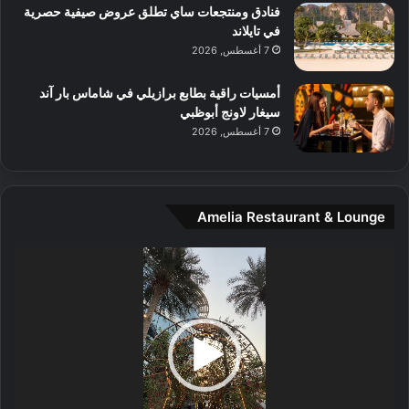
و
ب
فنادق ومنتجعات ساي تطلق عروض صيفية حصرية
س
ة
في تايلاند
ط
ل
7 أغسطس, 2026
ا
ا
ل
ي
أمسيات راقية بطابع برازيلي في شاماس بار آند
م
ج
سيغار لاونج أبوظبي
د
ب
7 أغسطس, 2026
ي
أ
ن
ن
ة
ت
و
ف
Amelia Restaurant & Lounge
ت
و
ج
ت
مشغل
ا
.
الفيديو
ر
ب
ل
ا
تُ
ن
س